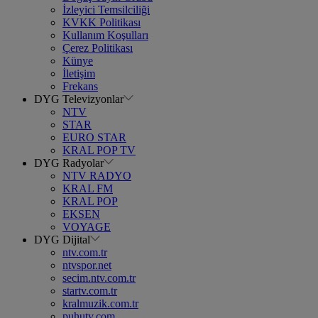
İzleyici Temsilciliği
KVKK Politikası
Kullanım Koşulları
Çerez Politikası
Künye
İletişim
Frekans
DYG Televizyonlar
NTV
STAR
EURO STAR
KRAL POP TV
DYG Radyolar
NTV RADYO
KRAL FM
KRAL POP
EKSEN
VOYAGE
DYG Dijital
ntv.com.tr
ntvspor.net
secim.ntv.com.tr
startv.com.tr
kralmuzik.com.tr
puhutv.com