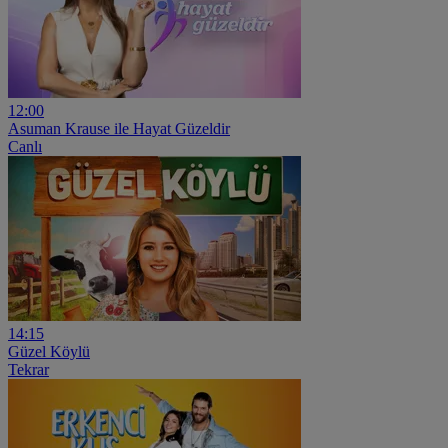
12:00
Asuman Krause ile Hayat Güzeldir
Canlı
14:15
Güzel Köylü
Tekrar