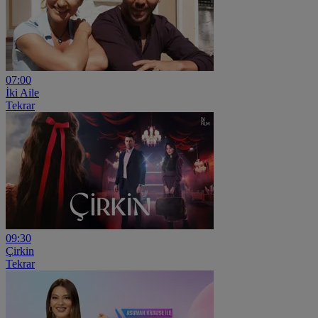
07:00
İki Aile
Tekrar
09:30
Çirkin
Tekrar