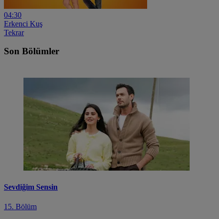
04:30
Erkenci Kuş
Tekrar
Son Bölümler
Sevdiğim Sensin
15. Bölüm