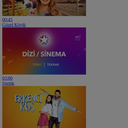
00:45
Güzel Köylü
03:00
Sürtük