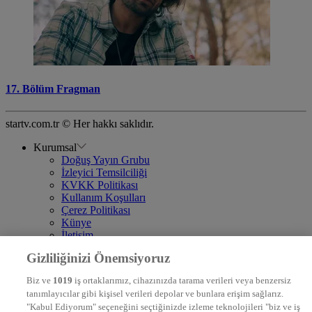
17. Bölüm Fragman
startv.com.tr © Her hakkı saklıdır.
Kurumsal
Doğuş Yayın Grubu
İzleyici Temsilciliği
KVKK Politikası
Kullanım Koşulları
Çerez Politikası
Künye
İletişim
Frekans
Gizliliğinizi Önemsiyoruz
DYG Televizyonlar
NTV
Biz ve
1019
iş ortaklarımız, cihazınızda tarama verileri veya benzersiz
STAR
tanımlayıcılar gibi kişisel verileri depolar ve bunlara erişim sağlarız.
EURO STAR
"Kabul Ediyorum" seçeneğini seçtiğinizde izleme teknolojileri "biz ve iş
KRAL POP TV