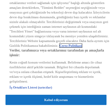
ortaklarımız verileri sağlamak için işliyoruz" başlığı altında gösterilen
DYG Radyolar
amaçları desteklerken, "Tümünü Reddet" seçeneğini seçtiğinizde veya
NTV RADYO
onayınızı geri çektiğinizde bu teknoloji devre dışı kalacaktır. İzleyicilerin
KRAL FM
KRAL POP
devre dışı bırakılması durumunda, gördüğünüz bazı içerik ve reklamlar
EKSEN
sizinle alakalı olmayabilir. Tercihlerinizi değiştirmek veya onayınızı geri
VOYAGE
çekmek için istediğiniz zaman internet sayfasının alt kısmındaki
DYG Dijital
"Tercihleri Yönet" bağlantısına veya varsa internet sayfasının sol alt
ntv.com.tr
kısmındaki yüzen simgeye tıklayarak bu menüye yeniden ulaşabilirsiniz.
ntvspor.net
Tercihleriniz Website kapsamında geçerli olacaktır. Daha fazla ayrıntı için
secim.ntv.com.tr
Gizlilik Politikamıza bakabilirsiniz.
Çerez Politikasi
startv.com.tr
Veriler, tarafımızca veya ortaklarımız tarafından şu amaçlarla
kralmuzik.com.tr
işlenir:
puhutv.com
Kesin coğrafi konum verilerini kullanmak. Belirleme amacı ile cihaz
özelliklerini aktif şekilde taramak. Bilgileri bir cihazda depolamak
ve/veya onlara cihazdan erişmek. Kişiselleştirilmiş reklam ve içerik,
reklam ve içerik ölçümü, hedef kitle araştırması ve hizmetlerin
geliştirilmesi.
İş Ortakları Listesi (satıcılar)
Kabul ediyorum