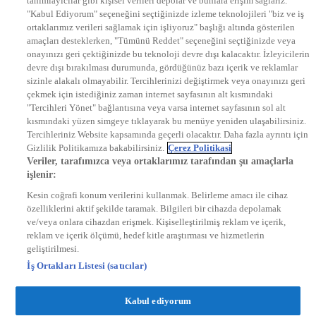
tanımlayıcılar gibi kişisel verileri depolar ve bunlara erişim sağlarız.
EURO STAR
"Kabul Ediyorum" seçeneğini seçtiğinizde izleme teknolojileri "biz ve iş
KRAL POP TV
ortaklarımız verileri sağlamak için işliyoruz" başlığı altında gösterilen
DYG Radyolar
amaçları desteklerken, "Tümünü Reddet" seçeneğini seçtiğinizde veya
NTV RADYO
onayınızı geri çektiğinizde bu teknoloji devre dışı kalacaktır. İzleyicilerin
KRAL FM
KRAL POP
devre dışı bırakılması durumunda, gördüğünüz bazı içerik ve reklamlar
EKSEN
sizinle alakalı olmayabilir. Tercihlerinizi değiştirmek veya onayınızı geri
VOYAGE
çekmek için istediğiniz zaman internet sayfasının alt kısmındaki
DYG Dijital
"Tercihleri Yönet" bağlantısına veya varsa internet sayfasının sol alt
ntv.com.tr
kısmındaki yüzen simgeye tıklayarak bu menüye yeniden ulaşabilirsiniz.
ntvspor.net
Tercihleriniz Website kapsamında geçerli olacaktır. Daha fazla ayrıntı için
secim.ntv.com.tr
Gizlilik Politikamıza bakabilirsiniz.
Çerez Politikasi
startv.com.tr
Veriler, tarafımızca veya ortaklarımız tarafından şu amaçlarla
kralmuzik.com.tr
işlenir:
puhutv.com
Kesin coğrafi konum verilerini kullanmak. Belirleme amacı ile cihaz
özelliklerini aktif şekilde taramak. Bilgileri bir cihazda depolamak
ve/veya onlara cihazdan erişmek. Kişiselleştirilmiş reklam ve içerik,
reklam ve içerik ölçümü, hedef kitle araştırması ve hizmetlerin
geliştirilmesi.
İş Ortakları Listesi (satıcılar)
Kabul ediyorum