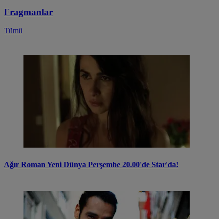
Fragmanlar
Tümü
Ağır Roman Yeni Dünya Perşembe 20.00'de Star'da!