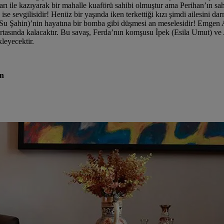
kları ile kazıyarak bir mahalle kuaförü sahibi olmuştur ama Perihan’ın s
se sevgilisidir! Henüz bir yaşında iken terkettiği kızı şimdi ailesini 
u Şahin)’nin hayatına bir bomba gibi düşmesi an meselesidir! Emgen A
tasında kalacaktır. Bu savaş, Ferda’nın komşusu İpek (Esila Umut) ve 
kleyecektir.
an