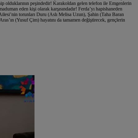
ahip olduklarının peşindedir! Karakoldan gelen telefon ile Emgenlerin
darmaduman eden kişi olarak karşısındadır! Ferda’yı hapishaneden
ilesi’nin torunları Duru (Aslı Melisa Uzun), Şahin (Taha Baran
Aras’ın (Yusuf Çim) hayatını da tamamen değiştirecek, gençlerin