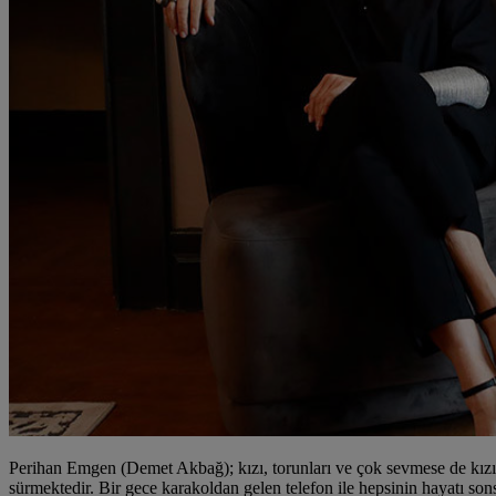
Perihan Emgen (Demet Akbağ); kızı, torunları ve çok sevmese de kızı iç
sürmektedir. Bir gece karakoldan gelen telefon ile hepsinin hayatı so