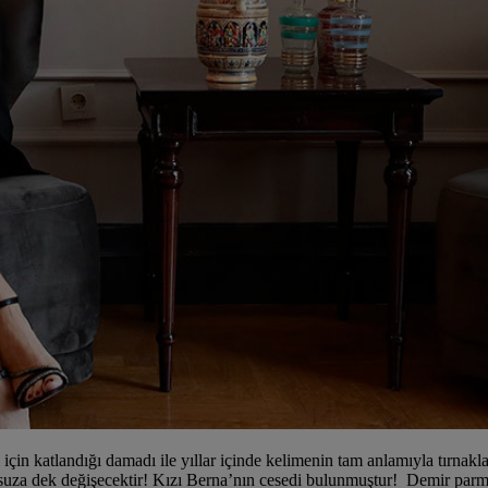
in katlandığı damadı ile yıllar içinde kelimenin tam anlamıyla tırnakları
nsuza dek değişecektir! Kızı Berna’nın cesedi bulunmuştur! Demir parma