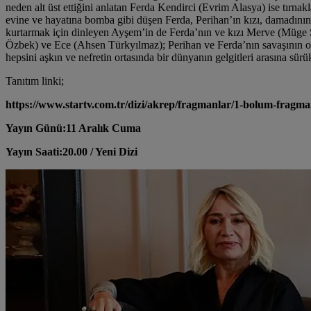
neden alt üst ettiğini anlatan Ferda Kendirci (Evrim Alasya) ise tırna
evine ve hayatına bomba gibi düşen Ferda, Perihan’ın kızı, damadının i
kurtarmak için dinleyen Ayşem’in de Ferda’nın ve kızı Merve (Müge S
Özbek) ve Ece (Ahsen Türkyılmaz); Perihan ve Ferda’nın savaşının or
hepsini aşkın ve nefretin ortasında bir dünyanın gelgitleri arasına sürü
Tanıtım linki;
https://www.startv.com.tr/dizi/akrep/fragmanlar/1-bolum-fragm
Yayın Günü:11 Aralık Cuma
Yayın Saati:20.00 / Yeni Dizi