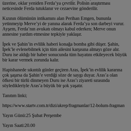
üzerine, oklar yeniden Ferda’ya çevrilir. Polisin araştırması
neticesinde Ferda tutuklanır ve cezaevine gönderilir.
Kızının ölümünün intikamını alan Perihan Emgen, bununla
yetinmeyip Merve’yi de yanına alarak Ferda’ya son darbeyi vurur.
Ayşem, Ferda’nın avukatı olmayı kabul ederken; Merve onun
annesine yardım etmesine tepkiyle yaklaşır.
İpek ve Şahin’in evlilik haberi konağa bomba gibi düşer. Şahin,
İpek’le evlenebilmek için tüm ailesini karşısına almayı göze alır.
Duru ise aldığı bir haber sonucunda tüm hayatını etkileyecek büyük
bir karar vermek zorunda kalır.
Hapishanede sıkıntılı günler geçiren Aras, İpek’in evlilik kararına
çok şaşırsa da Şahin’e verdiği söze de saygı duyar. Aras’a olan
öfkesi bir türlü dinmeyen Duru ise Aras’ı ziyareti sırasında
söyledikleriyle Aras’a büyük bir şok yaşatır.
Tanıtım linki;
https://www.startv.com.tr/dizi/akrep/fragmanlar/12-bolum-fragman
Yayın Günü:25 Şubat Perşembe
Yayın Saati:20.00