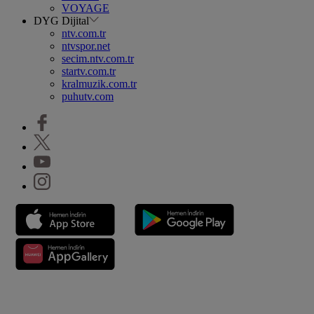
VOYAGE
DYG Dijital
ntv.com.tr
ntvspor.net
secim.ntv.com.tr
startv.com.tr
kralmuzik.com.tr
puhutv.com