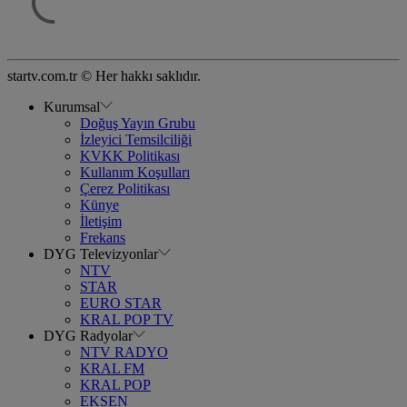
startv.com.tr © Her hakkı saklıdır.
Kurumsal
Doğuş Yayın Grubu
İzleyici Temsilciliği
KVKK Politikası
Kullanım Koşulları
Çerez Politikası
Künye
İletişim
Frekans
DYG Televizyonlar
NTV
STAR
EURO STAR
KRAL POP TV
DYG Radyolar
NTV RADYO
KRAL FM
KRAL POP
EKSEN