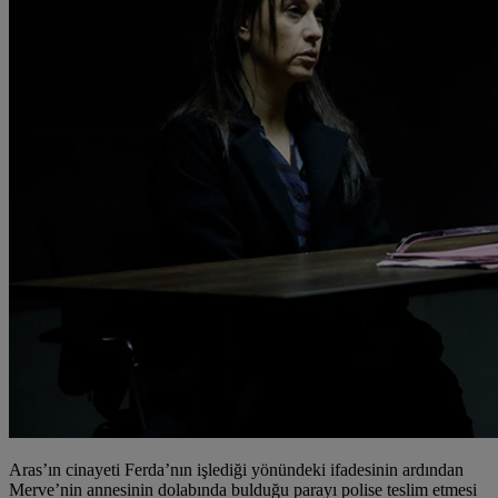
Aras’ın cinayeti Ferda’nın işlediği yönündeki ifadesinin ardından
Merve’nin annesinin dolabında bulduğu parayı polise teslim etmesi