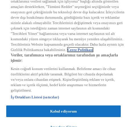
ortaklarımız verileri sağlamak için işliyoruz" başlığı altında gösterilen
DYG Radyolar
amaçları desteklerken, "Tümünü Reddet" seçeneğini seçtiğinizde veya
NTV RADYO
onayınızı geri çektiğinizde bu teknoloji devre dışı kalacaktır. İzleyicilerin
KRAL FM
KRAL POP
devre dışı bırakılması durumunda, gördüğünüz bazı içerik ve reklamlar
EKSEN
sizinle alakalı olmayabilir. Tercihlerinizi değiştirmek veya onayınızı geri
VOYAGE
çekmek için istediğiniz zaman internet sayfasının alt kısmındaki
DYG Dijital
"Tercihleri Yönet" bağlantısına veya varsa internet sayfasının sol alt
ntv.com.tr
kısmındaki yüzen simgeye tıklayarak bu menüye yeniden ulaşabilirsiniz.
ntvspor.net
Tercihleriniz Website kapsamında geçerli olacaktır. Daha fazla ayrıntı için
secim.ntv.com.tr
Gizlilik Politikamıza bakabilirsiniz.
Çerez Politikasi
startv.com.tr
Veriler, tarafımızca veya ortaklarımız tarafından şu amaçlarla
kralmuzik.com.tr
işlenir:
puhutv.com
Kesin coğrafi konum verilerini kullanmak. Belirleme amacı ile cihaz
özelliklerini aktif şekilde taramak. Bilgileri bir cihazda depolamak
ve/veya onlara cihazdan erişmek. Kişiselleştirilmiş reklam ve içerik,
reklam ve içerik ölçümü, hedef kitle araştırması ve hizmetlerin
geliştirilmesi.
İş Ortakları Listesi (satıcılar)
Kabul ediyorum