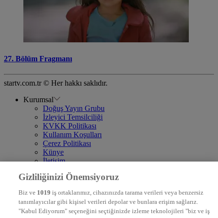
27. Bölüm Fragmanı
startv.com.tr © Her hakkı saklıdır.
Kurumsal
Doğuş Yayın Grubu
İzleyici Temsilciliği
KVKK Politikası
Kullanım Koşulları
Çerez Politikası
Künye
İletişim
Frekans
Gizliliğinizi Önemsiyoruz
DYG Televizyonlar
NTV
Biz ve
1019
iş ortaklarımız, cihazınızda tarama verileri veya benzersiz
STAR
tanımlayıcılar gibi kişisel verileri depolar ve bunlara erişim sağlarız.
EURO STAR
"Kabul Ediyorum" seçeneğini seçtiğinizde izleme teknolojileri "biz ve iş
KRAL POP TV