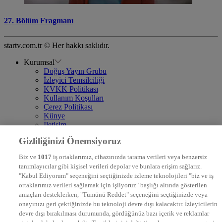
27. Bölüm Fragmanı
startv.com.tr © Her hakkı saklıdır.
Kurumsal
Doğuş Yayın Grubu
İzleyici Temsilciliği
KVKK Politikası
Kullanım Koşulları
Çerez Politikası
Künye
İletişim
Frekans
Gizliliğinizi Önemsiyoruz
DYG Televizyonlar
NTV
Biz ve
1017
iş ortaklarımız, cihazınızda tarama verileri veya benzersiz
STAR
tanımlayıcılar gibi kişisel verileri depolar ve bunlara erişim sağlarız.
EURO STAR
"Kabul Ediyorum" seçeneğini seçtiğinizde izleme teknolojileri "biz ve iş
KRAL POP TV
ortaklarımız verileri sağlamak için işliyoruz" başlığı altında gösterilen
DYG Radyolar
amaçları desteklerken, "Tümünü Reddet" seçeneğini seçtiğinizde veya
NTV RADYO
onayınızı geri çektiğinizde bu teknoloji devre dışı kalacaktır. İzleyicilerin
KRAL FM
KRAL POP
devre dışı bırakılması durumunda, gördüğünüz bazı içerik ve reklamlar