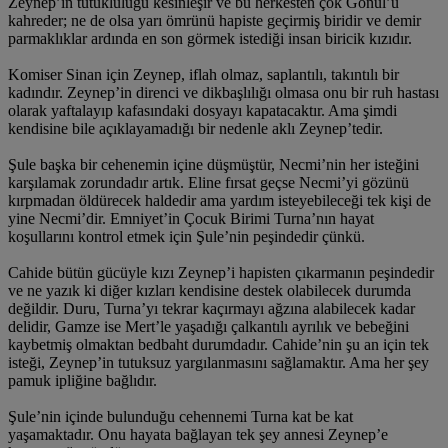
Zeynep’in tutukluluğu kesinleşir ve bu herkesten çok Gönül’ü
kahreder; ne de olsa yarı ömrünü hapiste geçirmiş biridir ve demir
parmaklıklar ardında en son görmek istediği insan biricik kızıdır.
Komiser Sinan için Zeynep, iflah olmaz, saplantılı, takıntılı bir
kadındır. Zeynep’in direnci ve dikbaşlılığı olmasa onu bir ruh hastası
olarak yaftalayıp kafasındaki dosyayı kapatacaktır. Ama şimdi
kendisine bile açıklayamadığı bir nedenle aklı Zeynep’tedir.
Şule başka bir cehenemin içine düşmüştür, Necmi’nin her isteğini
karşılamak zorundadır artık. Eline fırsat geçse Necmi’yi gözünü
kırpmadan öldürecek haldedir ama yardım isteyebileceği tek kişi de
yine Necmi’dir. Emniyet’in Çocuk Birimi Turna’nın hayat
koşullarını kontrol etmek için Şule’nin peşindedir çünkü.
Cahide bütün gücüyle kızı Zeynep’i hapisten çıkarmanın peşindedir
ve ne yazık ki diğer kızları kendisine destek olabilecek durumda
değildir. Duru, Turna’yı tekrar kaçırmayı ağzına alabilecek kadar
delidir, Gamze ise Mert’le yaşadığı çalkantılı ayrılık ve bebeğini
kaybetmiş olmaktan bedbaht durumdadır. Cahide’nin şu an için tek
isteği, Zeynep’in tutuksuz yargılanmasını sağlamaktır. Ama her şey
pamuk ipliğine bağlıdır.
Şule’nin içinde bulunduğu cehennemi Turna kat be kat
yaşamaktadır. Onu hayata bağlayan tek şey annesi Zeynep’e