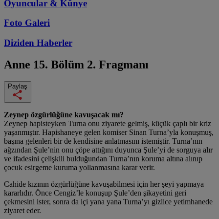
Oyuncular & Künye
Foto Galeri
Diziden
Haberler
Anne
15. Bölüm 2. Fragmanı
Paylaş
Zeynep özgürlüğüne kavuşacak mı?
Zeynep hapisteyken Turna onu ziyarete gelmiş, küçük çaplı bir kriz
yaşanmıştır. Hapishaneye gelen komiser Sinan Turna’yla konuşmuş,
başına gelenleri bir de kendisine anlatmasını istemiştir. Turna’nın
ağzından Şule’nin onu çöpe attığını duyunca Şule’yi de sorguya alır
ve ifadesini çelişkili bulduğundan Turna’nın koruma altına alınıp
çocuk esirgeme kuruma yollanmasına karar verir.
Cahide kızının özgürlüğüne kavuşabilmesi için her şeyi yapmaya
kararlıdır. Önce Cengiz’le konuşup Şule’den şikayetini geri
çekmesini ister, sonra da içi yana yana Turna’yı gizlice yetimhanede
ziyaret eder.