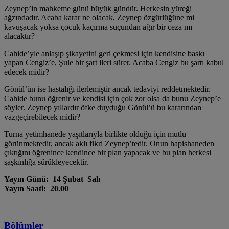
Zeynep’in mahkeme günü büyük gündür. Herkesin yüreği
ağzındadır. Acaba karar ne olacak, Zeynep özgürlüğüne mi
kavuşacak yoksa çocuk kaçırma suçundan ağır bir ceza mı
alacaktır?
Cahide’yle anlaşıp şikayetini geri çekmesi için kendisine baskı
yapan Cengiz’e, Şule bir şart ileri sürer. Acaba Cengiz bu şartı kabul
edecek midir?
Gönül’ün ise hastalığı ilerlemiştir ancak tedaviyi reddetmektedir.
Cahide bunu öğrenir ve kendisi için çok zor olsa da bunu Zeynep’e
söyler. Zeynep yıllardır öfke duyduğu Gönül’ü bu kararından
vazgeçirebilecek midir?
Turna yetimhanede yaşıtlarıyla birlikte olduğu için mutlu
görünmektedir, ancak aklı fikri Zeynep’tedir. Onun hapishaneden
çıktığını öğrenince kendince bir plan yapacak ve bu plan herkesi
şaşkınlığa sürükleyecektir.
Yayın Günü: 14 Şubat Salı
Yayın Saati: 20.00
Bölümler