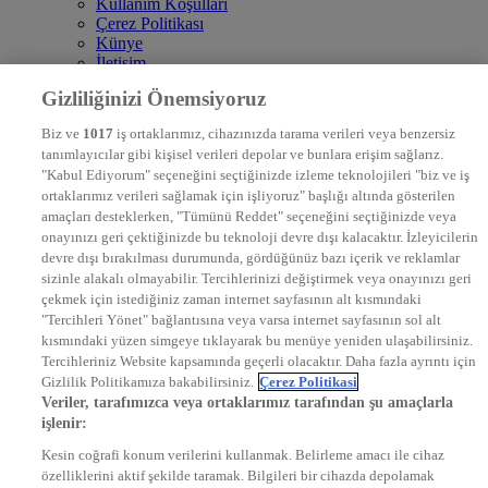
Kullanım Koşulları
Çerez Politikası
Künye
İletişim
Frekans
Gizliliğinizi Önemsiyoruz
DYG Televizyonlar
NTV
Biz ve
1017
iş ortaklarımız, cihazınızda tarama verileri veya benzersiz
STAR
tanımlayıcılar gibi kişisel verileri depolar ve bunlara erişim sağlarız.
EURO STAR
"Kabul Ediyorum" seçeneğini seçtiğinizde izleme teknolojileri "biz ve iş
KRAL POP TV
ortaklarımız verileri sağlamak için işliyoruz" başlığı altında gösterilen
DYG Radyolar
amaçları desteklerken, "Tümünü Reddet" seçeneğini seçtiğinizde veya
NTV RADYO
onayınızı geri çektiğinizde bu teknoloji devre dışı kalacaktır. İzleyicilerin
KRAL FM
KRAL POP
devre dışı bırakılması durumunda, gördüğünüz bazı içerik ve reklamlar
EKSEN
sizinle alakalı olmayabilir. Tercihlerinizi değiştirmek veya onayınızı geri
VOYAGE
çekmek için istediğiniz zaman internet sayfasının alt kısmındaki
DYG Dijital
"Tercihleri Yönet" bağlantısına veya varsa internet sayfasının sol alt
ntv.com.tr
kısmındaki yüzen simgeye tıklayarak bu menüye yeniden ulaşabilirsiniz.
ntvspor.net
Tercihleriniz Website kapsamında geçerli olacaktır. Daha fazla ayrıntı için
secim.ntv.com.tr
Gizlilik Politikamıza bakabilirsiniz.
Çerez Politikasi
startv.com.tr
Veriler, tarafımızca veya ortaklarımız tarafından şu amaçlarla
kralmuzik.com.tr
işlenir:
puhutv.com
Kesin coğrafi konum verilerini kullanmak. Belirleme amacı ile cihaz
özelliklerini aktif şekilde taramak. Bilgileri bir cihazda depolamak