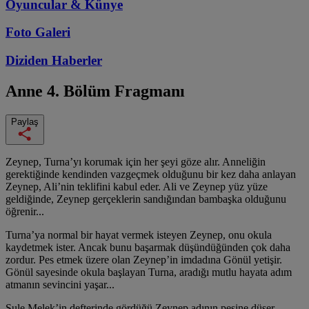
Oyuncular & Künye
Foto Galeri
Diziden
Haberler
Anne
4. Bölüm Fragmanı
Paylaş
Zeynep, Turna’yı korumak için her şeyi göze alır. Anneliğin
gerektiğinde kendinden vazgeçmek olduğunu bir kez daha anlayan
Zeynep, Ali’nin teklifini kabul eder. Ali ve Zeynep yüz yüze
geldiğinde, Zeynep gerçeklerin sandığından bambaşka olduğunu
öğrenir...
Turna’ya normal bir hayat vermek isteyen Zeynep, onu okula
kaydetmek ister. Ancak bunu başarmak düşündüğünden çok daha
zordur. Pes etmek üzere olan Zeynep’in imdadına Gönül yetişir.
Gönül sayesinde okula başlayan Turna, aradığı mutlu hayata adım
atmanın sevincini yaşar...
Şule Melek’in defterinde gördüğü Zeynep adının peşine düşer.