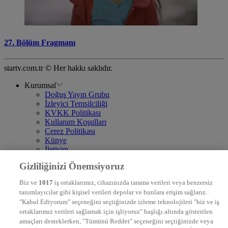
27. Bölüm Fragmanı
startv.com.tr © Her hakkı saklıdır.
Kurumsal
Doğuş Yayın Grubu
İzleyici Temsilciliği
KVKK Politikası
Kullanım Koşulları
Çerez Politikası
Künye
İletişim
Frekans
Gizliliğinizi Önemsiyoruz
DYG Televizyonlar
NTV
Biz ve
1017
iş ortaklarımız, cihazınızda tarama verileri veya benzersiz
STAR
tanımlayıcılar gibi kişisel verileri depolar ve bunlara erişim sağlarız.
EURO STAR
"Kabul Ediyorum" seçeneğini seçtiğinizde izleme teknolojileri "biz ve iş
KRAL POP TV
ortaklarımız verileri sağlamak için işliyoruz" başlığı altında gösterilen
DYG Radyolar
amaçları desteklerken, "Tümünü Reddet" seçeneğini seçtiğinizde veya
NTV RADYO