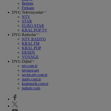
İletişim
Frekans
DYG Televizyonlar
NTV
STAR
EURO STAR
KRAL POP TV
DYG Radyolar
NTV RADYO
KRAL FM
KRAL POP
EKSEN
VOYAGE
DYG Dijital
ntv.com.tr
ntvspor.net
secim.ntv.com.tr
startv.com.tr
kralmuzik.com.tr
puhutv.com