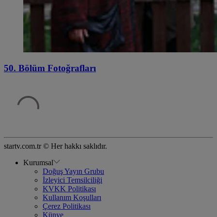
50. Bölüm Fotoğrafları
startv.com.tr © Her hakkı saklıdır.
Kurumsal
Doğuş Yayın Grubu
İzleyici Temsilciliği
KVKK Politikası
Kullanım Koşulları
Çerez Politikası
Künye