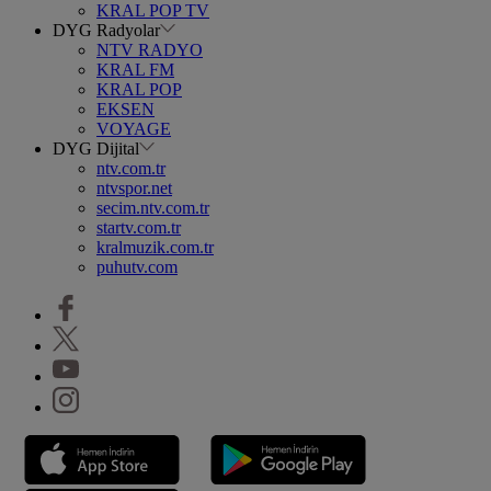
KRAL POP TV
DYG Radyolar
NTV RADYO
KRAL FM
KRAL POP
EKSEN
VOYAGE
DYG Dijital
ntv.com.tr
ntvspor.net
secim.ntv.com.tr
startv.com.tr
kralmuzik.com.tr
puhutv.com