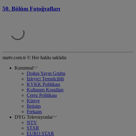
50. Bölüm Fotoğrafları
startv.com.tr © Her hakkı saklıdır.
Kurumsal
Doğuş Yayın Grubu
İzleyici Temsilciliği
KVKK Politikası
Kullanım Koşulları
Çerez Politikası
Künye
İletişim
Frekans
DYG Televizyonlar
NTV
STAR
EURO STAR