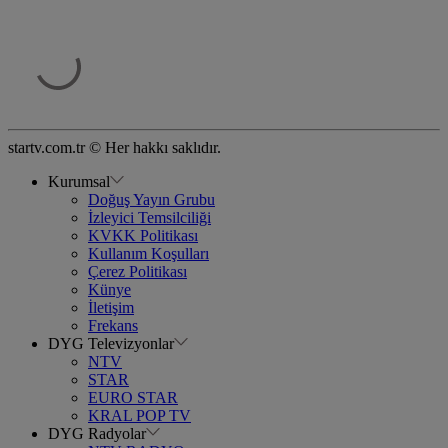
startv.com.tr © Her hakkı saklıdır.
Kurumsal
Doğuş Yayın Grubu
İzleyici Temsilciliği
KVKK Politikası
Kullanım Koşulları
Çerez Politikası
Künye
İletişim
Frekans
DYG Televizyonlar
NTV
STAR
EURO STAR
KRAL POP TV
DYG Radyolar