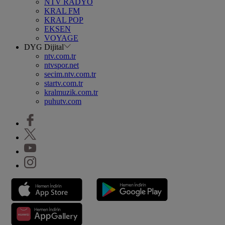
NTV RADYO
KRAL FM
KRAL POP
EKSEN
VOYAGE
DYG Dijital
ntv.com.tr
ntvspor.net
secim.ntv.com.tr
startv.com.tr
kralmuzik.com.tr
puhutv.com