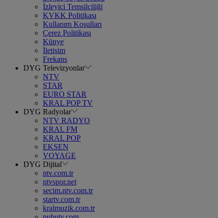
İzleyici Temsilciliği
KVKK Politikası
Kullanım Koşulları
Çerez Politikası
Künye
İletişim
Frekans
DYG Televizyonlar
NTV
STAR
EURO STAR
KRAL POP TV
DYG Radyolar
NTV RADYO
KRAL FM
KRAL POP
EKSEN
VOYAGE
DYG Dijital
ntv.com.tr
ntvspor.net
secim.ntv.com.tr
startv.com.tr
kralmuzik.com.tr
puhutv.com