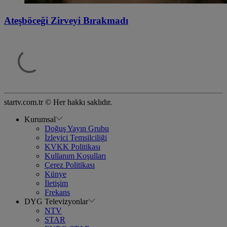
Ateşböceği Zirveyi Bırakmadı
startv.com.tr © Her hakkı saklıdır.
Kurumsal
Doğuş Yayın Grubu
İzleyici Temsilciliği
KVKK Politikası
Kullanım Koşulları
Çerez Politikası
Künye
İletişim
Frekans
DYG Televizyonlar
NTV
STAR