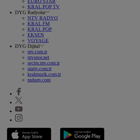
EURO STAR
KRAL POP TV
DYG Radyolar
NTV RADYO
KRAL FM
KRAL POP
EKSEN
VOYAGE
DYG Dijital
ntv.com.tr
ntvspor.net
secim.ntv.com.tr
startv.com.tr
kralmuzik.com.tr
puhutv.com