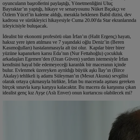
oyuncuların başrollerini paylaştığı, Yönetmenliğini Uluç
Bayraktar’ın yaptığı, hikaye ve senaryosunu Nüket Bıçakçı ve
Özlem Yücel’in kaleme aldığı, merakla beklenen Babil dizisi, dev
kadrosu ve sürükleyici hikayesiyle Cuma 20.00'da Star ekranlarında
izleyicisiyle buluşacak.
İdealist bir ekonomi profesörü olan İrfan’ın (Halit Ergenç) hayatı,
haksız yere işten atılması ve 7 yaşındaki oğlu Deniz’in (Beren
Kasımoğulları) hastalanmasıyla alt üst olur. Kapılar birer birer
yüzüne kapanırken karısı Eda’nın (Nur Fettahoğlu) çocukluk
arkadaşları Egemen’den (Ozan Güven) yardım istemesiyle İrfan
kendisini hayal bile edemeyeceği karanlık bir maceranın içinde
bulur. Evlenmek üzereyken ayrıldığı büyük aşkı İlay’ın (Birce
Akalay) tehlikeli iş adamı Süleyman’ın (Mesut Akusta) sevgilisi
olarak ortaya çıkmasıyla birlikte, İrfan bu macerada aşması gereken
birçok sınavla karşı karşıya kalacaktır. Bu macera da karşısına çıkan
idealist genç kız Ayşe (Aslı Enver) onun kurtarıcısı olabilecek mi?