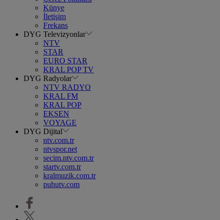
Künye
İletişim
Frekans
DYG Televizyonlar
NTV
STAR
EURO STAR
KRAL POP TV
DYG Radyolar
NTV RADYO
KRAL FM
KRAL POP
EKSEN
VOYAGE
DYG Dijital
ntv.com.tr
ntvspor.net
secim.ntv.com.tr
startv.com.tr
kralmuzik.com.tr
puhutv.com