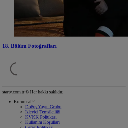
18. Bölüm Fotoğrafları
startv.com.tr © Her hakkı saklıdır.
Kurumsal
Doğuş Yayın Grubu
İzleyici Temsilciliği
KVKK Politikası
Kullanım Koşulları
Çerez Politikası