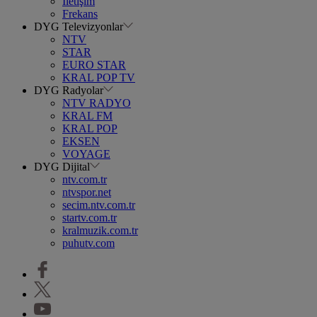
İletişim
Frekans
DYG Televizyonlar
NTV
STAR
EURO STAR
KRAL POP TV
DYG Radyolar
NTV RADYO
KRAL FM
KRAL POP
EKSEN
VOYAGE
DYG Dijital
ntv.com.tr
ntvspor.net
secim.ntv.com.tr
startv.com.tr
kralmuzik.com.tr
puhutv.com