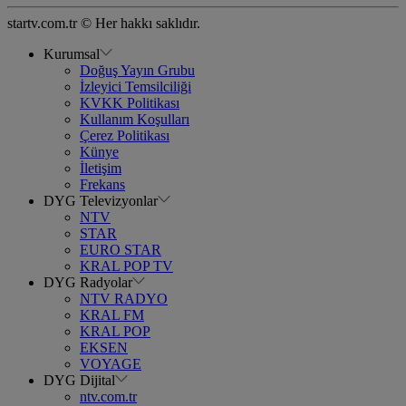
startv.com.tr © Her hakkı saklıdır.
Kurumsal
Doğuş Yayın Grubu
İzleyici Temsilciliği
KVKK Politikası
Kullanım Koşulları
Çerez Politikası
Künye
İletişim
Frekans
DYG Televizyonlar
NTV
STAR
EURO STAR
KRAL POP TV
DYG Radyolar
NTV RADYO
KRAL FM
KRAL POP
EKSEN
VOYAGE
DYG Dijital
ntv.com.tr