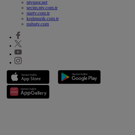
ntvspor.net
secim.ntv.com.tr
startv.com.tr
kralmuzik.com.tr
puhutv.com