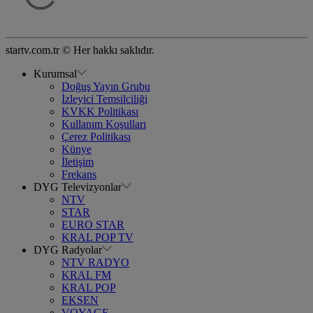
startv.com.tr © Her hakkı saklıdır.
Kurumsal
Doğuş Yayın Grubu
İzleyici Temsilciliği
KVKK Politikası
Kullanım Koşulları
Çerez Politikası
Künye
İletişim
Frekans
DYG Televizyonlar
NTV
STAR
EURO STAR
KRAL POP TV
DYG Radyolar
NTV RADYO
KRAL FM
KRAL POP
EKSEN
VOYAGE