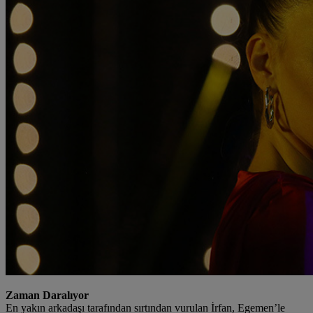
Zaman Daralıyor
En yakın arkadaşı tarafından sırtından vurulan İrfan, Egemen’le