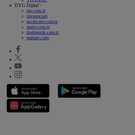
DYG Dijital
ntv.com.tr
ntvspor.net
secim.ntv.com.tr
startv.com.tr
kralmuzik.com.tr
puhutv.com