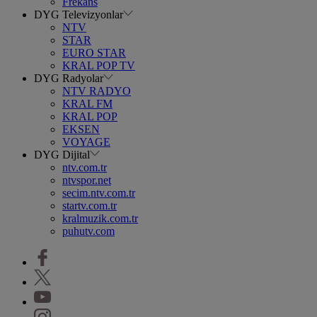
Frekans
DYG Televizyonlar
NTV
STAR
EURO STAR
KRAL POP TV
DYG Radyolar
NTV RADYO
KRAL FM
KRAL POP
EKSEN
VOYAGE
DYG Dijital
ntv.com.tr
ntvspor.net
secim.ntv.com.tr
startv.com.tr
kralmuzik.com.tr
puhutv.com