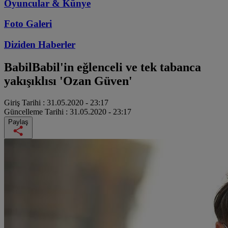
Oyuncular & Künye
Foto Galeri
Diziden
Haberler
Babil
Babil'in eğlenceli ve tek tabanca
yakışıklısı 'Ozan Güven'
Giriş Tarihi :
31.05.2020 - 23:17
Güncelleme Tarihi :
31.05.2020 - 23:17
Paylaş