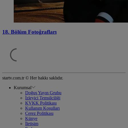
18. Bölüm Fotoğrafları
startv.com.tr © Her hakkı saklıdır.
Kurumsal
Doğuş Yayın Grubu
İzleyici Temsilciliği
KVKK Politikası
Kullanım Koşulları
Çerez Politikası
Künye
İletişim