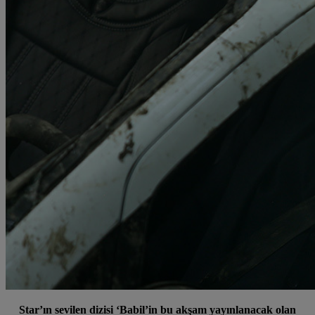
Star’ın sevilen dizisi ‘Babil’in bu akşam yayınlanacak olan