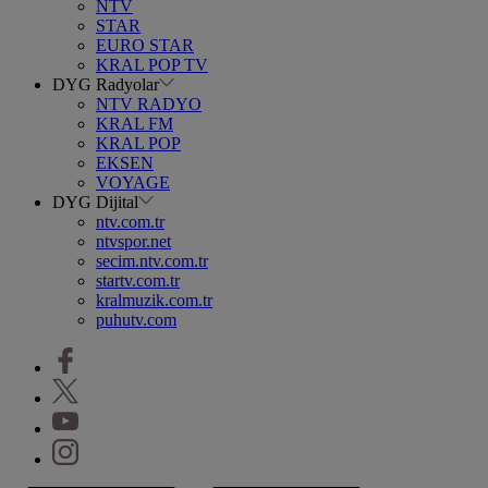
NTV
STAR
EURO STAR
KRAL POP TV
DYG Radyolar
NTV RADYO
KRAL FM
KRAL POP
EKSEN
VOYAGE
DYG Dijital
ntv.com.tr
ntvspor.net
secim.ntv.com.tr
startv.com.tr
kralmuzik.com.tr
puhutv.com