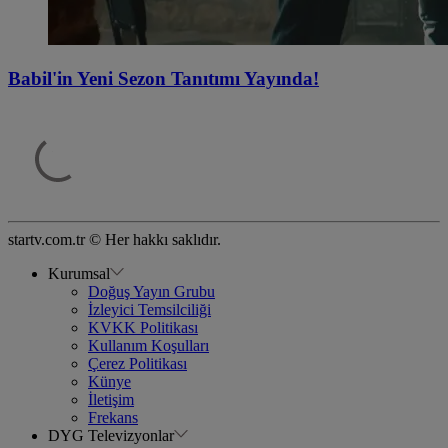
Babil'in Yeni Sezon Tanıtımı Yayında!
startv.com.tr © Her hakkı saklıdır.
Kurumsal
Doğuş Yayın Grubu
İzleyici Temsilciliği
KVKK Politikası
Kullanım Koşulları
Çerez Politikası
Künye
İletişim
Frekans
DYG Televizyonlar