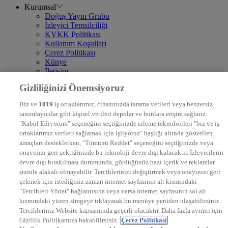
Kurumsal
Doğuş Yayın Grubu
İzleyici Temsilciliği
KVKK Politikası
Kullanım Koşulları
Çerez Politikası
Künye
İletişim
Frekans
Gizliliğinizi Önemsiyoruz
DYG Televizyonlar
NTV
Biz ve
1019
iş ortaklarımız, cihazınızda tarama verileri veya benzersiz
STAR
tanımlayıcılar gibi kişisel verileri depolar ve bunlara erişim sağlarız.
EURO STAR
"Kabul Ediyorum" seçeneğini seçtiğinizde izleme teknolojileri "biz ve iş
KRAL POP TV
ortaklarımız verileri sağlamak için işliyoruz" başlığı altında gösterilen
DYG Radyolar
amaçları desteklerken, "Tümünü Reddet" seçeneğini seçtiğinizde veya
NTV RADYO
onayınızı geri çektiğinizde bu teknoloji devre dışı kalacaktır. İzleyicilerin
KRAL FM
KRAL POP
devre dışı bırakılması durumunda, gördüğünüz bazı içerik ve reklamlar
EKSEN
sizinle alakalı olmayabilir. Tercihlerinizi değiştirmek veya onayınızı geri
VOYAGE
çekmek için istediğiniz zaman internet sayfasının alt kısmındaki
DYG Dijital
"Tercihleri Yönet" bağlantısına veya varsa internet sayfasının sol alt
ntv.com.tr
kısmındaki yüzen simgeye tıklayarak bu menüye yeniden ulaşabilirsiniz.
ntvspor.net
Tercihleriniz Website kapsamında geçerli olacaktır. Daha fazla ayrıntı için
secim.ntv.com.tr
Gizlilik Politikamıza bakabilirsiniz.
Çerez Politikasi
startv.com.tr