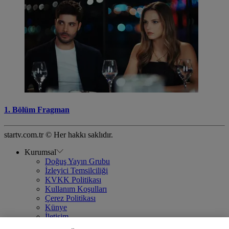
1. Bölüm Fragman
startv.com.tr © Her hakkı saklıdır.
Kurumsal
Doğuş Yayın Grubu
İzleyici Temsilciliği
KVKK Politikası
Kullanım Koşulları
Çerez Politikası
Künye
İletişim
Frekans