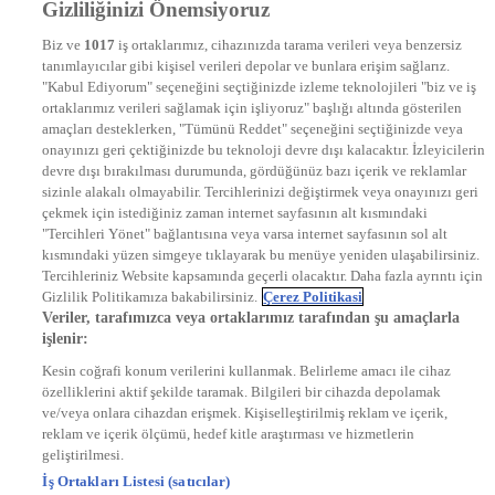
Gizliliğinizi Önemsiyoruz
DYG Televizyonlar
NTV
Biz ve
1017
iş ortaklarımız, cihazınızda tarama verileri veya benzersiz
STAR
tanımlayıcılar gibi kişisel verileri depolar ve bunlara erişim sağlarız.
EURO STAR
"Kabul Ediyorum" seçeneğini seçtiğinizde izleme teknolojileri "biz ve iş
KRAL POP TV
ortaklarımız verileri sağlamak için işliyoruz" başlığı altında gösterilen
DYG Radyolar
amaçları desteklerken, "Tümünü Reddet" seçeneğini seçtiğinizde veya
NTV RADYO
onayınızı geri çektiğinizde bu teknoloji devre dışı kalacaktır. İzleyicilerin
KRAL FM
devre dışı bırakılması durumunda, gördüğünüz bazı içerik ve reklamlar
KRAL POP
EKSEN
sizinle alakalı olmayabilir. Tercihlerinizi değiştirmek veya onayınızı geri
VOYAGE
çekmek için istediğiniz zaman internet sayfasının alt kısmındaki
DYG Dijital
"Tercihleri Yönet" bağlantısına veya varsa internet sayfasının sol alt
ntv.com.tr
kısmındaki yüzen simgeye tıklayarak bu menüye yeniden ulaşabilirsiniz.
ntvspor.net
Tercihleriniz Website kapsamında geçerli olacaktır. Daha fazla ayrıntı için
secim.ntv.com.tr
Gizlilik Politikamıza bakabilirsiniz.
Çerez Politikasi
startv.com.tr
Veriler, tarafımızca veya ortaklarımız tarafından şu amaçlarla
kralmuzik.com.tr
işlenir:
puhutv.com
Kesin coğrafi konum verilerini kullanmak. Belirleme amacı ile cihaz
özelliklerini aktif şekilde taramak. Bilgileri bir cihazda depolamak
ve/veya onlara cihazdan erişmek. Kişiselleştirilmiş reklam ve içerik,
reklam ve içerik ölçümü, hedef kitle araştırması ve hizmetlerin
geliştirilmesi.
İş Ortakları Listesi (satıcılar)