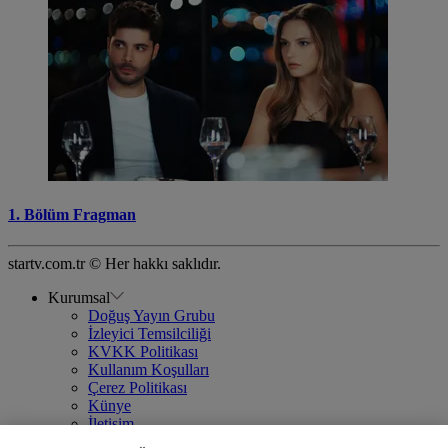
1. Bölüm Fragman
startv.com.tr © Her hakkı saklıdır.
Kurumsal
Doğuş Yayın Grubu
İzleyici Temsilciliği
KVKK Politikası
Kullanım Koşulları
Çerez Politikası
Künye
İletişim
Frekans