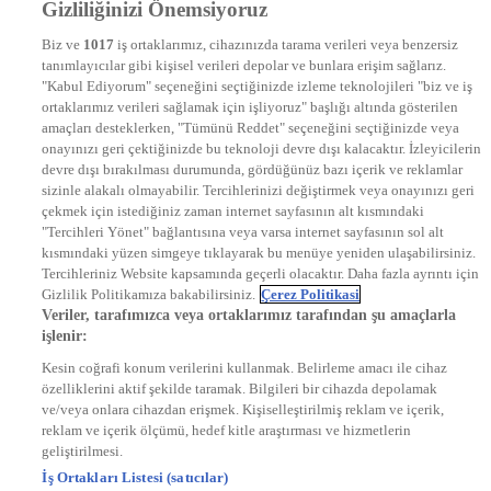
Gizliliğinizi Önemsiyoruz
DYG Televizyonlar
NTV
Biz ve
1017
iş ortaklarımız, cihazınızda tarama verileri veya benzersiz
STAR
tanımlayıcılar gibi kişisel verileri depolar ve bunlara erişim sağlarız.
EURO STAR
"Kabul Ediyorum" seçeneğini seçtiğinizde izleme teknolojileri "biz ve iş
KRAL POP TV
ortaklarımız verileri sağlamak için işliyoruz" başlığı altında gösterilen
DYG Radyolar
amaçları desteklerken, "Tümünü Reddet" seçeneğini seçtiğinizde veya
NTV RADYO
onayınızı geri çektiğinizde bu teknoloji devre dışı kalacaktır. İzleyicilerin
KRAL FM
devre dışı bırakılması durumunda, gördüğünüz bazı içerik ve reklamlar
KRAL POP
EKSEN
sizinle alakalı olmayabilir. Tercihlerinizi değiştirmek veya onayınızı geri
VOYAGE
çekmek için istediğiniz zaman internet sayfasının alt kısmındaki
DYG Dijital
"Tercihleri Yönet" bağlantısına veya varsa internet sayfasının sol alt
ntv.com.tr
kısmındaki yüzen simgeye tıklayarak bu menüye yeniden ulaşabilirsiniz.
ntvspor.net
Tercihleriniz Website kapsamında geçerli olacaktır. Daha fazla ayrıntı için
secim.ntv.com.tr
Gizlilik Politikamıza bakabilirsiniz.
Çerez Politikasi
startv.com.tr
Veriler, tarafımızca veya ortaklarımız tarafından şu amaçlarla
kralmuzik.com.tr
işlenir:
puhutv.com
Kesin coğrafi konum verilerini kullanmak. Belirleme amacı ile cihaz
özelliklerini aktif şekilde taramak. Bilgileri bir cihazda depolamak
ve/veya onlara cihazdan erişmek. Kişiselleştirilmiş reklam ve içerik,
reklam ve içerik ölçümü, hedef kitle araştırması ve hizmetlerin
geliştirilmesi.
İş Ortakları Listesi (satıcılar)