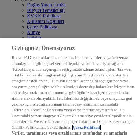
Doğuş Yayın Grubu
İzleyici Temsilciliği
KVKK Politikası
Kullanım Koşulları
Çerez Politikası
Künye
İletişim
Frekans
Gizliliğinizi Önemsiyoruz
DYG Televizyonlar
NTV
Biz ve
1017
iş ortaklarımız, cihazınızda tarama verileri veya benzersiz
STAR
tanımlayıcılar gibi kişisel verileri depolar ve bunlara erişim sağlarız.
EURO STAR
"Kabul Ediyorum" seçeneğini seçtiğinizde izleme teknolojileri "biz ve iş
KRAL POP TV
ortaklarımız verileri sağlamak için işliyoruz" başlığı altında gösterilen
DYG Radyolar
amaçları desteklerken, "Tümünü Reddet" seçeneğini seçtiğinizde veya
NTV RADYO
onayınızı geri çektiğinizde bu teknoloji devre dışı kalacaktır. İzleyicilerin
KRAL FM
KRAL POP
devre dışı bırakılması durumunda, gördüğünüz bazı içerik ve reklamlar
EKSEN
sizinle alakalı olmayabilir. Tercihlerinizi değiştirmek veya onayınızı geri
VOYAGE
çekmek için istediğiniz zaman internet sayfasının alt kısmındaki
DYG Dijital
"Tercihleri Yönet" bağlantısına veya varsa internet sayfasının sol alt
ntv.com.tr
kısmındaki yüzen simgeye tıklayarak bu menüye yeniden ulaşabilirsiniz.
ntvspor.net
Tercihleriniz Website kapsamında geçerli olacaktır. Daha fazla ayrıntı için
secim.ntv.com.tr
Gizlilik Politikamıza bakabilirsiniz.
Çerez Politikasi
startv.com.tr
Veriler, tarafımızca veya ortaklarımız tarafından şu amaçlarla
kralmuzik.com.tr