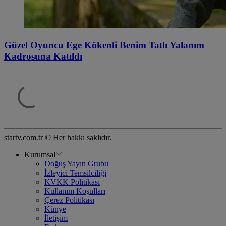
Güzel Oyuncu Ege Kökenli Benim Tatlı Yalanım
Kadrosuna Katıldı
startv.com.tr © Her hakkı saklıdır.
Kurumsal
Doğuş Yayın Grubu
İzleyici Temsilciliği
KVKK Politikası
Kullanım Koşulları
Çerez Politikası
Künye
İletişim