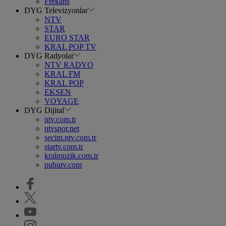
Frekans
DYG Televizyonlar
NTV
STAR
EURO STAR
KRAL POP TV
DYG Radyolar
NTV RADYO
KRAL FM
KRAL POP
EKSEN
VOYAGE
DYG Dijital
ntv.com.tr
ntvspor.net
secim.ntv.com.tr
startv.com.tr
kralmuzik.com.tr
puhutv.com