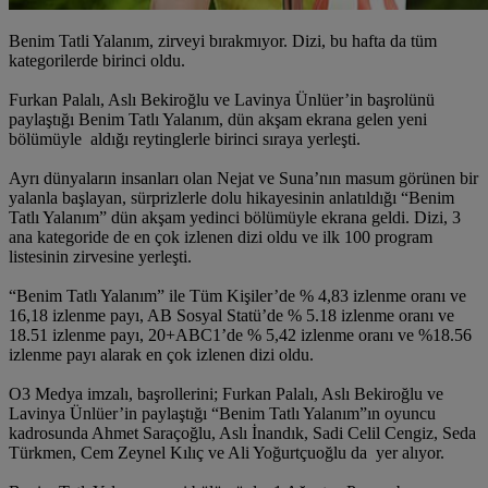
Benim Tatli Yalanım, zirveyi bırakmıyor. Dizi, bu hafta da tüm
kategorilerde birinci oldu.
Furkan Palalı, Aslı Bekiroğlu ve Lavinya Ünlüer’in başrolünü
paylaştığı Benim Tatlı Yalanım, dün akşam ekrana gelen yeni
bölümüyle aldığı reytinglerle birinci sıraya yerleşti.
Ayrı dünyaların insanları olan Nejat ve Suna’nın masum görünen bir
yalanla başlayan, sürprizlerle dolu hikayesinin anlatıldığı “Benim
Tatlı Yalanım” dün akşam yedinci bölümüyle ekrana geldi. Dizi, 3
ana kategoride de en çok izlenen dizi oldu ve ilk 100 program
listesinin zirvesine yerleşti.
“Benim Tatlı Yalanım” ile Tüm Kişiler’de % 4,83 izlenme oranı ve
16,18 izlenme payı, AB Sosyal Statü’de % 5.18 izlenme oranı ve
18.51 izlenme payı, 20+ABC1’de % 5,42 izlenme oranı ve %18.56
izlenme payı alarak en çok izlenen dizi oldu.
O3 Medya imzalı, başrollerini; Furkan Palalı, Aslı Bekiroğlu ve
Lavinya Ünlüer’in paylaştığı “Benim Tatlı Yalanım”ın oyuncu
kadrosunda Ahmet Saraçoğlu, Aslı İnandık, Sadi Celil Cengiz, Seda
Türkmen, Cem Zeynel Kılıç ve Ali Yoğurtçuoğlu da yer alıyor.