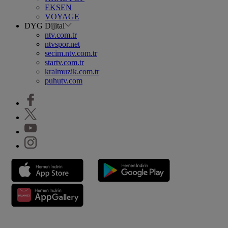
EKSEN
VOYAGE
DYG Dijital
ntv.com.tr
ntvspor.net
secim.ntv.com.tr
startv.com.tr
kralmuzik.com.tr
puhutv.com