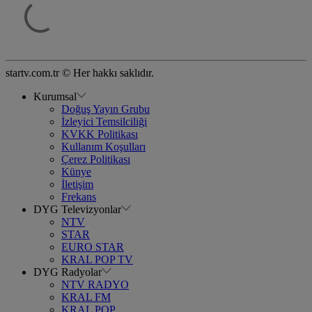
startv.com.tr © Her hakkı saklıdır.
Kurumsal
Doğuş Yayın Grubu
İzleyici Temsilciliği
KVKK Politikası
Kullanım Koşulları
Çerez Politikası
Künye
İletişim
Frekans
DYG Televizyonlar
NTV
STAR
EURO STAR
KRAL POP TV
DYG Radyolar
NTV RADYO
KRAL FM
KRAL POP