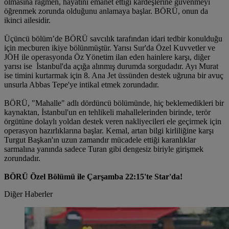
olmasına rağmen, hayatını emanet ettiği kardeşlerine güvenmeyi
öğrenmek zorunda olduğunu anlamaya başlar. BÖRÜ, onun da
ikinci ailesidir.
Üçüncü bölüm’de BÖRÜ savcılık tarafından idari tedbir konulduğu
için mecburen ikiye bölünmüştür. Yarısı Sur'da Özel Kuvvetler ve
JÖH ile operasyonda Öz Yönetim ilan eden hainlere karşı, diğer
yarısı ise İstanbul'da açığa alınmış durumda sorgudadır. Ayı Murat
ise timini kurtarmak için 8. Ana Jet üssünden destek uğruna bir avuç
unsurla Abbas Tepe'ye intikal etmek zorundadır.
BÖRÜ, "Mahalle" adlı dördüncü bölümünde, hiç beklemedikleri bir
kaynaktan, İstanbul'un en tehlikeli mahallelerinden birinde, terör
örgütüne dolaylı yoldan destek veren nakliyecileri ele geçirmek için
operasyon hazırlıklarına başlar. Kemal, artan bilgi kirliliğine karşı
Turgut Başkan'ın uzun zamandır mücadele ettiği karanlıklar
sarmalına yanında sadece Turan gibi dengesiz biriyle girişmek
zorundadır.
BÖRÜ Özel Bölümü ile Çarşamba 22:15'te Star'da!
Diğer Haberler