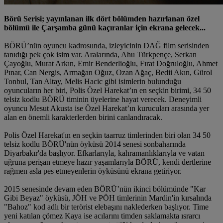
Börü Serisi; yayınlanan ilk dört bölümden hazırlanan özel
bölümü ile Çarşamba günü kaçıranlar için ekrana gelecek...
BÖRÜ’nün oyuncu kadrosunda, izleyicinin DAĞ film serisinden
tanıdığı pek çok isim var. Aralarında, Ahu Türkpençe, Serkan
Çayoğlu, Murat Arkın, Emir Benderlioğlu, Fırat Doğruloğlu, Ahmet
Pınar, Can Nergis, Armağan Oğuz, Ozan Ağaç, Bedii Akın, Gürol
Tonbul, Tan Altay, Melis Hacic gibi isimlerin bulunduğu
oyuncuların her biri, Polis Özel Harekat’ın en seçkin birimi, 34 50
telsiz kodlu BÖRÜ timinin üyelerine hayat verecek. Deneyimli
oyuncu Mesut Akusta ise Özel Harekat’ın kurucuları arasında yer
alan en önemli karakterlerden birini canlandıracak.
Polis Özel Harekat'ın en seçkin taarruz timlerinden biri olan 34 50
telsiz kodlu BÖRÜ'nün öyküsü 2014 senesi sonbaharında
Diyarbakır'da başlıyor. Efkarlarıyla, kahramanlıklarıyla ve vatan
uğruna perişan etmeye hazır yaşamlarıyla BÖRÜ, kendi dertlerine
rağmen asla pes etmeyenlerin öyküsünü ekrana getiriyor.
2015 senesinde devam eden BÖRÜ’nün ikinci bölümünde "Kar
Gibi Beyaz" öyküsü, JÖH ve PÖH timlerinin Mardin'in kırsalında
"Bahoz" kod adlı bir terörist elebaşını naklederken başlıyor. Time
yeni katılan çömez Kaya ise acılarını timden saklamakta ısrarcı