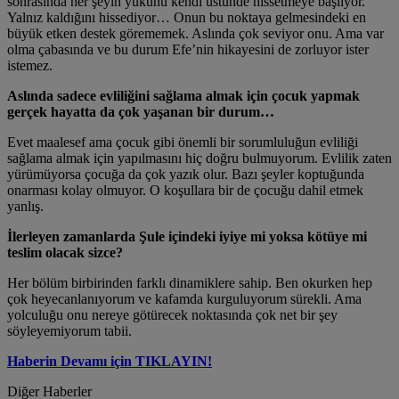
sonrasında her şeyin yükünü kendi üstünde hissetmeye başlıyor.
Yalnız kaldığını hissediyor… Onun bu noktaya gelmesindeki en
büyük etken destek görememek. Aslında çok seviyor onu. Ama var
olma çabasında ve bu durum Efe’nin hikayesini de zorluyor ister
istemez.
Aslında sadece evliliğini sağlama almak için çocuk yapmak
gerçek hayatta da çok yaşanan bir durum…
Evet maalesef ama çocuk gibi önemli bir sorumluluğun evliliği
sağlama almak için yapılmasını hiç doğru bulmuyorum. Evlilik zaten
yürümüyorsa çocuğa da çok yazık olur. Bazı şeyler koptuğunda
onarması kolay olmuyor. O koşullara bir de çocuğu dahil etmek
yanlış.
İlerleyen zamanlarda Şule içindeki iyiye mi yoksa kötüye mi
teslim olacak sizce?
Her bölüm birbirinden farklı dinamiklere sahip. Ben okurken hep
çok heyecanlanıyorum ve kafamda kurguluyorum sürekli. Ama
yolculuğu onu nereye götürecek noktasında çok net bir şey
söyleyemiyorum tabii.
Haberin Devamı için TIKLAYIN!
Diğer Haberler