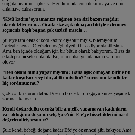
sorgulamıyorum açıkçası. Her durumda empati kurmaya ve onu
anlamaya çalışıyorum.
‘Kötü kadını’ oynamanıza rağmen ben sizi bazen mağdur
olarak izliyorum… Orada size aşık olmayan biriyle evlenmeyi
seçmeniz başlı başına çok üzücü mesela…
Şule’ye tam olarak ‘kötü kadın’ diyebilir miyiz, bilemiyorum.
Tartışılır bence. O yüzden mağduriyetini hissediyor olabilirsiniz.
Ama ben içinde olduğum için bir bütün olarak bakıyorum. Biraz da
etki-tepki meselesi olarak. Bu, onu daha iyi anlamama yardımcı
oluyor.
"Ben olsam bunu yapar mıydım? Bana aşık olmayan birine bu
kadar koşulsuz sevgi duyabilir miydim?" sorusunu kendinize
hiç sordunuz mu?
Çok zor bir durum tabii. Dilerim böyle bir duyguyu kimse yaşamak
zorunda kalmasın…
Kendi doğurduğu çocuğa bile annelik yapamayan kadınların
var olduğunu düşünürsek, Şule’nin Efe’ye hissettiklerini nasıl
değerlendiriyorsunuz?
Şule kendi bebeği doğana kadar Efe’ye öz annesi gibi bakıyor. Ama