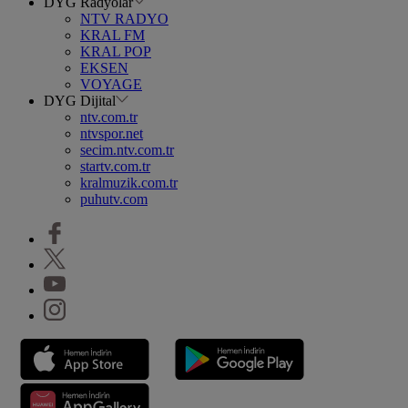
DYG Radyolar
NTV RADYO
KRAL FM
KRAL POP
EKSEN
VOYAGE
DYG Dijital
ntv.com.tr
ntvspor.net
secim.ntv.com.tr
startv.com.tr
kralmuzik.com.tr
puhutv.com