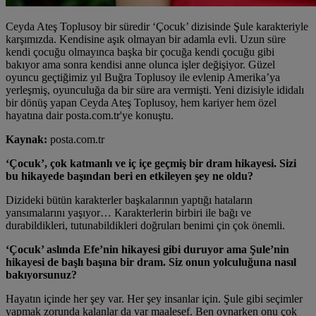
Ceyda Ateş Toplusoy bir süredir ‘Çocuk’ dizisinde Şule karakteriyle
karşımızda. Kendisine aşık olmayan bir adamla evli. Uzun süre
kendi çocuğu olmayınca başka bir çocuğa kendi çocuğu gibi
bakıyor ama sonra kendisi anne olunca işler değişiyor. Güzel
oyuncu geçtiğimiz yıl Buğra Toplusoy ile evlenip Amerika’ya
yerleşmiş, oyunculuğa da bir süre ara vermişti. Yeni dizisiyle ididalı
bir dönüş yapan Ceyda Ateş Toplusoy, hem kariyer hem özel
hayatına dair posta.com.tr'ye konuştu.
Kaynak:
posta.com.tr
‘Çocuk’, çok katmanlı ve iç içe geçmiş bir dram hikayesi. Sizi
bu hikayede başından beri en etkileyen şey ne oldu?
Dizideki bütün karakterler başkalarının yaptığı hataların
yansımalarını yaşıyor… Karakterlerin birbiri ile bağı ve
durabildikleri, tutunabildikleri doğruları benimi çin çok önemli.
‘Çocuk’ aslında Efe’nin hikayesi gibi duruyor ama Şule’nin
hikayesi de başlı başına bir dram. Siz onun yolculuğuna nasıl
bakıyorsunuz?
Hayatın içinde her şey var. Her şey insanlar için. Şule gibi seçimler
yapmak zorunda kalanlar da var maalesef. Ben oynarken onu çok