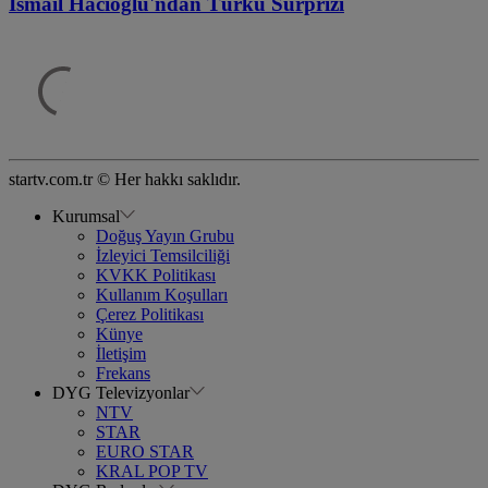
İsmail Hacıoğlu'ndan Türkü Sürprizi
startv.com.tr © Her hakkı saklıdır.
Kurumsal
Doğuş Yayın Grubu
İzleyici Temsilciliği
KVKK Politikası
Kullanım Koşulları
Çerez Politikası
Künye
İletişim
Frekans
DYG Televizyonlar
NTV
STAR
EURO STAR
KRAL POP TV