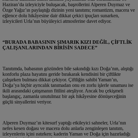
Haziran’da izleyiciyle buluşacak, başrollerini Alperen Duymaz ve
Özge Yağız’ın paylaştığı dizinin yeni tanıtımı; romantizm, macera ve
eğlence dolu hikâyesine dair dikkat çekici ipuçları sunarken,
izleyicileri Urla’nın büyüleyici atmosferine davet ediyor.
“BURADA BABASININ ŞIMARIK KIZI DEĞİL, ÇİFTLİK
ÇALIŞANLARINDAN BİRİSİN SADECE”
Tanıtımda, babasının gözünden bile sakındığı kızı Doğa’nın, alıştığı
konforlu plaza hayatını geride bırakarak kendisini bir çiftlikte
çalışırken bulması dikkat çekiyor. Çiftliğin sahibi Yaman’ın,
Doğa’ya hiçbir ayrıcalık tanımadan onu en zorlu işlerle sınaması ise
ikili arasındaki çatışmanın fitilini ateşliyor. Ancak bu çekişmeli
başlangıç, zamanla unutulmaz bir aşk hikâyesine dönüşeceğinin
güçlü sinyallerini veriyor.
Alperen Duymaz’ın kitesurf yaptığı etkileyici sahneler, Urla’nın
nefes kesen doğası ve macera dolu anlarla zenginleşen tanıtım,
izleyenlerin içini ısıtırken; kaderin Yaman ve Doğa için hazırladığı