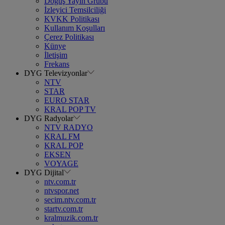
Doğuş Yayın Grubu
İzleyici Temsilciliği
KVKK Politikası
Kullanım Koşulları
Çerez Politikası
Künye
İletişim
Frekans
DYG Televizyonlar
NTV
STAR
EURO STAR
KRAL POP TV
DYG Radyolar
NTV RADYO
KRAL FM
KRAL POP
EKSEN
VOYAGE
DYG Dijital
ntv.com.tr
ntvspor.net
secim.ntv.com.tr
startv.com.tr
kralmuzik.com.tr