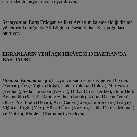
sürprizler de büyük merak uyandırıyor.
Senaryosunu Barış Erdoğan ve İlker Arslan’ın kaleme aldığı dizinin
yönetmen koltuğunda Ali Bilgin ve Beste Sultan Kasapoğulları
oturuyor.
EKRANLARIN YENİ AŞK HİKÂYESİ 10 HAZİRAN’DA
BAŞLIYOR!
Doğanın Kanunu
nun güçlü oyuncu kadrosunda Alperen Duymaz
(Yaman), Özge Yağız (Doğa), Hakan Yılmaz (Hulusi), Nur Yazar
(Perihan), Seda Türkmen (Nesrin), Hülya Duyar (Adile), Onur Berk
Arslanoğlu (Saffet), Bartu Zeytinci (Burak), Kübra Balcan (Vera),
Olcay Yusufoğlu (Devin), Aziz Caner (Eren), Lara Aslan (Hediye),
Yiğitcan Ergin (Mert), Yüksel Ünal (Kazım), Çağla Demir (Müjgan)
ve Müttalip Müjdeci (Kamuran) yer alıyor.