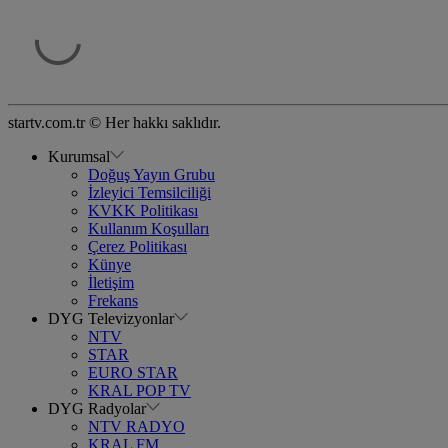
startv.com.tr © Her hakkı saklıdır.
Kurumsal
Doğuş Yayın Grubu
İzleyici Temsilciliği
KVKK Politikası
Kullanım Koşulları
Çerez Politikası
Künye
İletişim
Frekans
DYG Televizyonlar
NTV
STAR
EURO STAR
KRAL POP TV
DYG Radyolar
NTV RADYO
KRAL FM