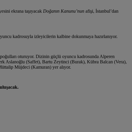
yesini ekrana taşıyacak
Doğanın Kanunu’nun
afişi, İstanbul’dan
yuncu kadrosuyla izleyicilerin kalbine dokunmaya hazırlanıyor.
apoğulları oturuyor. Dizinin güçlü oyuncu kadrosunda Alperen
 Aslanoğlu (Saffet), Bartu Zeytinci (Burak), Kübra Balcan (Vera),
üttalip Müjdeci (Kamuran) yer alıyor.
buluşacak.