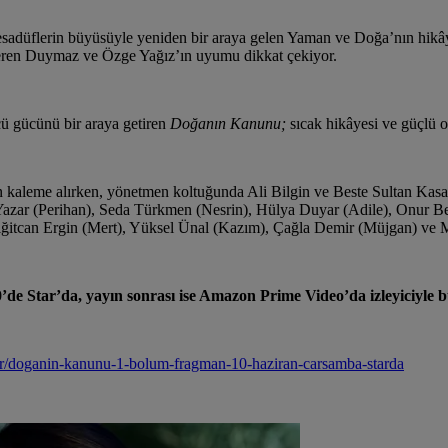
a tesadüflerin büyüsüyle yeniden bir araya gelen Yaman ve Doğa’nın hikâ
peren Duymaz ve Özge Yağız’ın uyumu dikkat çekiyor.
ücü gücünü bir araya getiren
Doğanın Kanunu;
sıcak hikâyesi ve güçlü o
an kaleme alırken, yönetmen koltuğunda Ali Bilgin ve Beste Sultan Kas
ar (Perihan), Seda Türkmen (Nesrin), Hülya Duyar (Adile), Onur Berk
iğitcan Ergin (Mert), Yüksel Ünal (Kazım), Çağla Demir (Müjgan) ve M
’de Star’da, yayın sonrası ise Amazon Prime Video’da izleyiciyle 
lar/doganin-kanunu-1-bolum-fragman-10-haziran-carsamba-starda