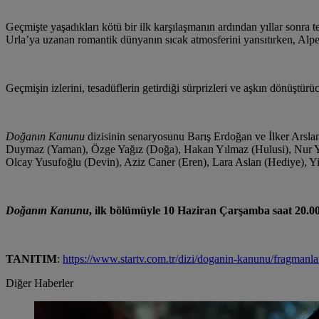
Geçmişte yaşadıkları kötü bir ilk karşılaşmanın ardından yıllar sonr
Urla’ya uzanan romantik dünyanın sıcak atmosferini yansıtırken, Al
Geçmişin izlerini, tesadüflerin getirdiği sürprizleri ve aşkın dönüştür
Doğanın Kanunu
dizisinin senaryosunu Barış Erdoğan ve İlker Arsl
Duymaz (Yaman), Özge Yağız (Doğa), Hakan Yılmaz (Hulusi), Nur Yaz
Olcay Yusufoğlu (Devin), Aziz Caner (Eren), Lara Aslan (Hediye), Y
Doğanın Kanunu
, ilk bölümüyle 10 Haziran Çarşamba saat 20.00
TANITIM
:
https://www.startv.com.tr/dizi/doganin-kanunu/fragman
Diğer Haberler