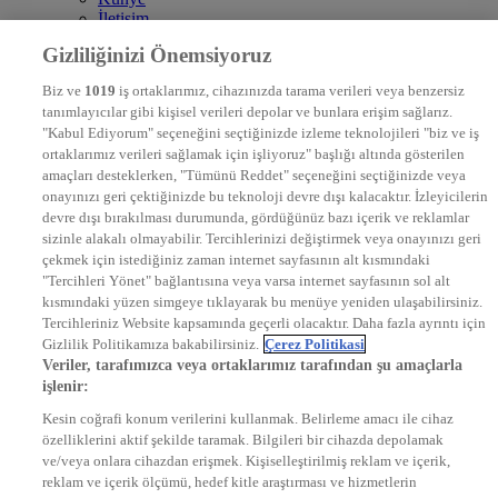
İletişim
Frekans
Gizliliğinizi Önemsiyoruz
DYG Televizyonlar
NTV
Biz ve
1019
iş ortaklarımız, cihazınızda tarama verileri veya benzersiz
STAR
tanımlayıcılar gibi kişisel verileri depolar ve bunlara erişim sağlarız.
EURO STAR
"Kabul Ediyorum" seçeneğini seçtiğinizde izleme teknolojileri "biz ve iş
KRAL POP TV
ortaklarımız verileri sağlamak için işliyoruz" başlığı altında gösterilen
DYG Radyolar
amaçları desteklerken, "Tümünü Reddet" seçeneğini seçtiğinizde veya
NTV RADYO
onayınızı geri çektiğinizde bu teknoloji devre dışı kalacaktır. İzleyicilerin
KRAL FM
devre dışı bırakılması durumunda, gördüğünüz bazı içerik ve reklamlar
KRAL POP
EKSEN
sizinle alakalı olmayabilir. Tercihlerinizi değiştirmek veya onayınızı geri
VOYAGE
çekmek için istediğiniz zaman internet sayfasının alt kısmındaki
DYG Dijital
"Tercihleri Yönet" bağlantısına veya varsa internet sayfasının sol alt
ntv.com.tr
kısmındaki yüzen simgeye tıklayarak bu menüye yeniden ulaşabilirsiniz.
ntvspor.net
Tercihleriniz Website kapsamında geçerli olacaktır. Daha fazla ayrıntı için
secim.ntv.com.tr
Gizlilik Politikamıza bakabilirsiniz.
Çerez Politikasi
startv.com.tr
Veriler, tarafımızca veya ortaklarımız tarafından şu amaçlarla
kralmuzik.com.tr
işlenir:
puhutv.com
Kesin coğrafi konum verilerini kullanmak. Belirleme amacı ile cihaz
özelliklerini aktif şekilde taramak. Bilgileri bir cihazda depolamak
ve/veya onlara cihazdan erişmek. Kişiselleştirilmiş reklam ve içerik,
reklam ve içerik ölçümü, hedef kitle araştırması ve hizmetlerin