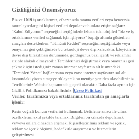
Frekans
Gizliliğinizi Önemsiyoruz
DYG Televizyonlar
NTV
Biz ve
1019
iş ortaklarımız, cihazınızda tarama verileri veya benzersiz
STAR
tanımlayıcılar gibi kişisel verileri depolar ve bunlara erişim sağlarız.
EURO STAR
"Kabul Ediyorum" seçeneğini seçtiğinizde izleme teknolojileri "biz ve iş
KRAL POP TV
ortaklarımız verileri sağlamak için işliyoruz" başlığı altında gösterilen
DYG Radyolar
amaçları desteklerken, "Tümünü Reddet" seçeneğini seçtiğinizde veya
NTV RADYO
onayınızı geri çektiğinizde bu teknoloji devre dışı kalacaktır. İzleyicilerin
KRAL FM
devre dışı bırakılması durumunda, gördüğünüz bazı içerik ve reklamlar
KRAL POP
EKSEN
sizinle alakalı olmayabilir. Tercihlerinizi değiştirmek veya onayınızı geri
VOYAGE
çekmek için istediğiniz zaman internet sayfasının alt kısmındaki
DYG Dijital
"Tercihleri Yönet" bağlantısına veya varsa internet sayfasının sol alt
ntv.com.tr
kısmındaki yüzen simgeye tıklayarak bu menüye yeniden ulaşabilirsiniz.
ntvspor.net
Tercihleriniz Website kapsamında geçerli olacaktır. Daha fazla ayrıntı için
secim.ntv.com.tr
Gizlilik Politikamıza bakabilirsiniz.
Çerez Politikasi
startv.com.tr
Veriler, tarafımızca veya ortaklarımız tarafından şu amaçlarla
kralmuzik.com.tr
işlenir:
puhutv.com
Kesin coğrafi konum verilerini kullanmak. Belirleme amacı ile cihaz
özelliklerini aktif şekilde taramak. Bilgileri bir cihazda depolamak
ve/veya onlara cihazdan erişmek. Kişiselleştirilmiş reklam ve içerik,
reklam ve içerik ölçümü, hedef kitle araştırması ve hizmetlerin
geliştirilmesi.