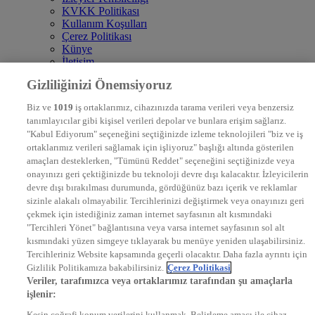
KVKK Politikası
Kullanım Koşulları
Çerez Politikası
Künye
İletişim
Frekans
Gizliliğinizi Önemsiyoruz
DYG Televizyonlar
NTV
Biz ve
1019
iş ortaklarımız, cihazınızda tarama verileri veya benzersiz
STAR
tanımlayıcılar gibi kişisel verileri depolar ve bunlara erişim sağlarız.
EURO STAR
"Kabul Ediyorum" seçeneğini seçtiğinizde izleme teknolojileri "biz ve iş
KRAL POP TV
ortaklarımız verileri sağlamak için işliyoruz" başlığı altında gösterilen
DYG Radyolar
amaçları desteklerken, "Tümünü Reddet" seçeneğini seçtiğinizde veya
NTV RADYO
onayınızı geri çektiğinizde bu teknoloji devre dışı kalacaktır. İzleyicilerin
KRAL FM
KRAL POP
devre dışı bırakılması durumunda, gördüğünüz bazı içerik ve reklamlar
EKSEN
sizinle alakalı olmayabilir. Tercihlerinizi değiştirmek veya onayınızı geri
VOYAGE
çekmek için istediğiniz zaman internet sayfasının alt kısmındaki
DYG Dijital
"Tercihleri Yönet" bağlantısına veya varsa internet sayfasının sol alt
ntv.com.tr
kısmındaki yüzen simgeye tıklayarak bu menüye yeniden ulaşabilirsiniz.
ntvspor.net
Tercihleriniz Website kapsamında geçerli olacaktır. Daha fazla ayrıntı için
secim.ntv.com.tr
Gizlilik Politikamıza bakabilirsiniz.
Çerez Politikasi
startv.com.tr
Veriler, tarafımızca veya ortaklarımız tarafından şu amaçlarla
kralmuzik.com.tr
işlenir:
puhutv.com
Kesin coğrafi konum verilerini kullanmak. Belirleme amacı ile cihaz