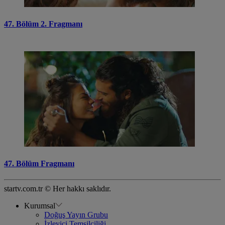
47. Bölüm 2. Fragmanı
47. Bölüm Fragmanı
startv.com.tr © Her hakkı saklıdır.
Kurumsal
Doğuş Yayın Grubu
İzleyici Temsilciliği