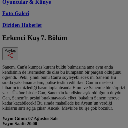
Oyuncular & Künye
Foto Galeri
Diziden
Haberler
Erkenci Kuş
7. Bölüm
Paylaş
Sanem, Can'a kumpas kuranı buldu bulmasına ama aynı anda
kendisinin de istemeden de olsa bu kumpasın bir parçası olduğunu
öğrendi. Peki, şimdi bunu Can'a söyleyebilecek mi Sanem! Bu
sırada yakalanan adam, polise teslim edilirken Can’ın mesleki
itibarını temizlediği basın toplantısında Emre ve Sanem’e bir sürprizi
var... Üstüne bir de Can, Sanem'in kendisine aşık olduğunu duydu.
Can, Sanem'in peşini bırakmayacak elbet, bakalım Sanem nereye
kadar kaçabilecek! Bu sırada mahallede ise Aysun’un verdiği
kiloların sırrı açığa çıkar. Ancak, Mevkıbe bu işe çok bozulur.
Yayın Günü: 07 Ağustos Salı
Yayın Saati: 20.00