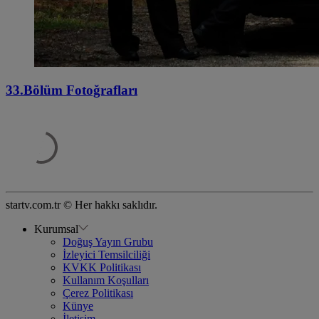
33.Bölüm Fotoğrafları
startv.com.tr © Her hakkı saklıdır.
Kurumsal
Doğuş Yayın Grubu
İzleyici Temsilciliği
KVKK Politikası
Kullanım Koşulları
Çerez Politikası
Künye
İletişim