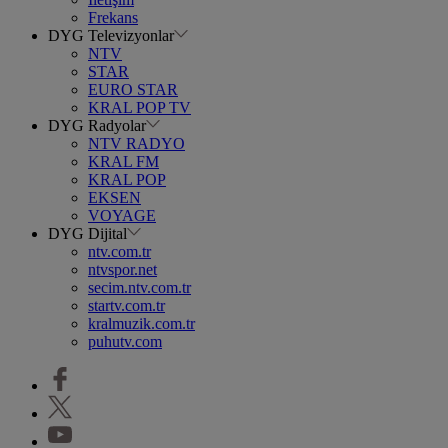
Frekans
DYG Televizyonlar
NTV
STAR
EURO STAR
KRAL POP TV
DYG Radyolar
NTV RADYO
KRAL FM
KRAL POP
EKSEN
VOYAGE
DYG Dijital
ntv.com.tr
ntvspor.net
secim.ntv.com.tr
startv.com.tr
kralmuzik.com.tr
puhutv.com