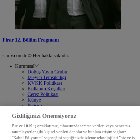
Firar 12. Bölüm Fragmanı
startv.com.tr © Her hakkı saklıdır.
Kurumsal
Doğuş Yayın Grubu
İzleyici Temsilciliği
KVKK Politikası
Kullanım Koşulları
Çerez Politikası
Künye
İletişim
Frekans
Gizliliğinizi Önemsiyoruz
DYG Televizyonlar
NTV
Biz ve
1019
iş ortaklarımız, cihazınızda tarama verileri veya benzersiz
STAR
tanımlayıcılar gibi kişisel verileri depolar ve bunlara erişim sağlarız.
EURO STAR
"Kabul Ediyorum" seçeneğini seçtiğinizde izleme teknolojileri "biz ve iş
KRAL POP TV