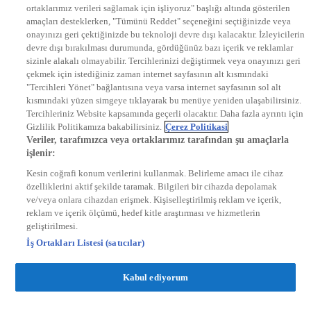
ortaklarımız verileri sağlamak için işliyoruz" başlığı altında gösterilen
DYG Radyolar
amaçları desteklerken, "Tümünü Reddet" seçeneğini seçtiğinizde veya
NTV RADYO
onayınızı geri çektiğinizde bu teknoloji devre dışı kalacaktır. İzleyicilerin
KRAL FM
KRAL POP
devre dışı bırakılması durumunda, gördüğünüz bazı içerik ve reklamlar
EKSEN
sizinle alakalı olmayabilir. Tercihlerinizi değiştirmek veya onayınızı geri
VOYAGE
çekmek için istediğiniz zaman internet sayfasının alt kısmındaki
DYG Dijital
"Tercihleri Yönet" bağlantısına veya varsa internet sayfasının sol alt
ntv.com.tr
kısmındaki yüzen simgeye tıklayarak bu menüye yeniden ulaşabilirsiniz.
ntvspor.net
Tercihleriniz Website kapsamında geçerli olacaktır. Daha fazla ayrıntı için
secim.ntv.com.tr
Gizlilik Politikamıza bakabilirsiniz.
Çerez Politikasi
startv.com.tr
Veriler, tarafımızca veya ortaklarımız tarafından şu amaçlarla
kralmuzik.com.tr
işlenir:
puhutv.com
Kesin coğrafi konum verilerini kullanmak. Belirleme amacı ile cihaz
özelliklerini aktif şekilde taramak. Bilgileri bir cihazda depolamak
ve/veya onlara cihazdan erişmek. Kişiselleştirilmiş reklam ve içerik,
reklam ve içerik ölçümü, hedef kitle araştırması ve hizmetlerin
geliştirilmesi.
İş Ortakları Listesi (satıcılar)
Kabul ediyorum