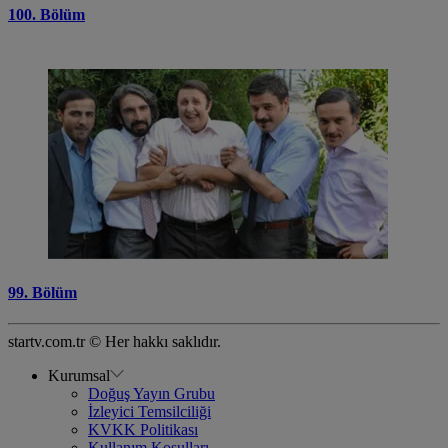
100. Bölüm
99. Bölüm
startv.com.tr © Her hakkı saklıdır.
Kurumsal
Doğuş Yayın Grubu
İzleyici Temsilciliği
KVKK Politikası
Kullanım Koşulları