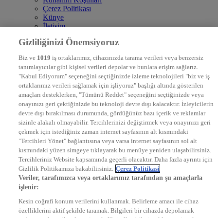
Çerez Politikası
Künye
İletişim
Frekans
Gizliliğinizi Önemsiyoruz
DYG Televizyonlar
NTV
Biz ve
1019
iş ortaklarımız, cihazınızda tarama verileri veya benzersiz
STAR
tanımlayıcılar gibi kişisel verileri depolar ve bunlara erişim sağlarız.
EURO STAR
"Kabul Ediyorum" seçeneğini seçtiğinizde izleme teknolojileri "biz ve iş
KRAL POP TV
ortaklarımız verileri sağlamak için işliyoruz" başlığı altında gösterilen
DYG Radyolar
amaçları desteklerken, "Tümünü Reddet" seçeneğini seçtiğinizde veya
NTV RADYO
onayınızı geri çektiğinizde bu teknoloji devre dışı kalacaktır. İzleyicilerin
KRAL FM
devre dışı bırakılması durumunda, gördüğünüz bazı içerik ve reklamlar
KRAL POP
EKSEN
sizinle alakalı olmayabilir. Tercihlerinizi değiştirmek veya onayınızı geri
VOYAGE
çekmek için istediğiniz zaman internet sayfasının alt kısmındaki
DYG Dijital
"Tercihleri Yönet" bağlantısına veya varsa internet sayfasının sol alt
ntv.com.tr
kısmındaki yüzen simgeye tıklayarak bu menüye yeniden ulaşabilirsiniz.
ntvspor.net
Tercihleriniz Website kapsamında geçerli olacaktır. Daha fazla ayrıntı için
secim.ntv.com.tr
Gizlilik Politikamıza bakabilirsiniz.
Çerez Politikasi
startv.com.tr
Veriler, tarafımızca veya ortaklarımız tarafından şu amaçlarla
kralmuzik.com.tr
işlenir:
puhutv.com
Kesin coğrafi konum verilerini kullanmak. Belirleme amacı ile cihaz
özelliklerini aktif şekilde taramak. Bilgileri bir cihazda depolamak