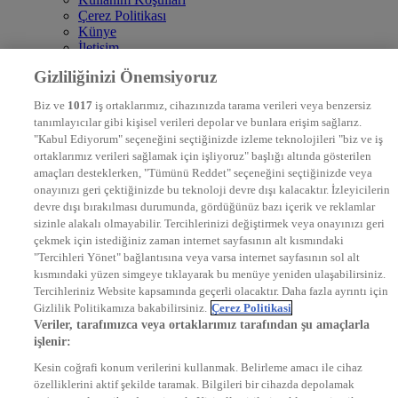
Çerez Politikası
Künye
İletişim
Frekans
Gizliliğinizi Önemsiyoruz
DYG Televizyonlar
NTV
Biz ve
1017
iş ortaklarımız, cihazınızda tarama verileri veya benzersiz
STAR
tanımlayıcılar gibi kişisel verileri depolar ve bunlara erişim sağlarız.
EURO STAR
"Kabul Ediyorum" seçeneğini seçtiğinizde izleme teknolojileri "biz ve iş
KRAL POP TV
ortaklarımız verileri sağlamak için işliyoruz" başlığı altında gösterilen
DYG Radyolar
amaçları desteklerken, "Tümünü Reddet" seçeneğini seçtiğinizde veya
NTV RADYO
onayınızı geri çektiğinizde bu teknoloji devre dışı kalacaktır. İzleyicilerin
KRAL FM
devre dışı bırakılması durumunda, gördüğünüz bazı içerik ve reklamlar
KRAL POP
EKSEN
sizinle alakalı olmayabilir. Tercihlerinizi değiştirmek veya onayınızı geri
VOYAGE
çekmek için istediğiniz zaman internet sayfasının alt kısmındaki
DYG Dijital
"Tercihleri Yönet" bağlantısına veya varsa internet sayfasının sol alt
ntv.com.tr
kısmındaki yüzen simgeye tıklayarak bu menüye yeniden ulaşabilirsiniz.
ntvspor.net
Tercihleriniz Website kapsamında geçerli olacaktır. Daha fazla ayrıntı için
secim.ntv.com.tr
Gizlilik Politikamıza bakabilirsiniz.
Çerez Politikasi
startv.com.tr
Veriler, tarafımızca veya ortaklarımız tarafından şu amaçlarla
kralmuzik.com.tr
işlenir:
puhutv.com
Kesin coğrafi konum verilerini kullanmak. Belirleme amacı ile cihaz
özelliklerini aktif şekilde taramak. Bilgileri bir cihazda depolamak