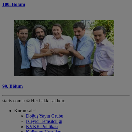
100. Bölüm
99. Bölüm
startv.com.tr © Her hakkı saklıdır.
Kurumsal
Doğuş Yayın Grubu
İzleyici Temsilciliği
KVKK Politikası
Kullanım Koşulları