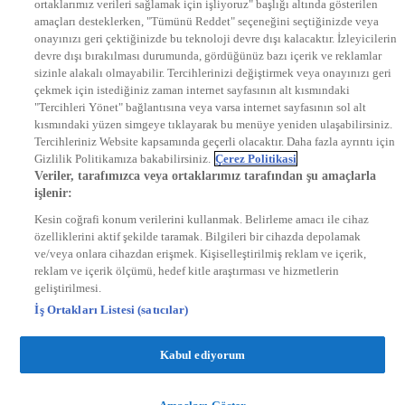
ortaklarımız verileri sağlamak için işliyoruz" başlığı altında gösterilen
DYG Radyolar
amaçları desteklerken, "Tümünü Reddet" seçeneğini seçtiğinizde veya
NTV RADYO
onayınızı geri çektiğinizde bu teknoloji devre dışı kalacaktır. İzleyicilerin
KRAL FM
KRAL POP
devre dışı bırakılması durumunda, gördüğünüz bazı içerik ve reklamlar
EKSEN
sizinle alakalı olmayabilir. Tercihlerinizi değiştirmek veya onayınızı geri
VOYAGE
çekmek için istediğiniz zaman internet sayfasının alt kısmındaki
DYG Dijital
"Tercihleri Yönet" bağlantısına veya varsa internet sayfasının sol alt
ntv.com.tr
kısmındaki yüzen simgeye tıklayarak bu menüye yeniden ulaşabilirsiniz.
ntvspor.net
Tercihleriniz Website kapsamında geçerli olacaktır. Daha fazla ayrıntı için
secim.ntv.com.tr
Gizlilik Politikamıza bakabilirsiniz.
Çerez Politikasi
startv.com.tr
Veriler, tarafımızca veya ortaklarımız tarafından şu amaçlarla
kralmuzik.com.tr
işlenir:
puhutv.com
Kesin coğrafi konum verilerini kullanmak. Belirleme amacı ile cihaz
özelliklerini aktif şekilde taramak. Bilgileri bir cihazda depolamak
ve/veya onlara cihazdan erişmek. Kişiselleştirilmiş reklam ve içerik,
reklam ve içerik ölçümü, hedef kitle araştırması ve hizmetlerin
geliştirilmesi.
İş Ortakları Listesi (satıcılar)
Kabul ediyorum