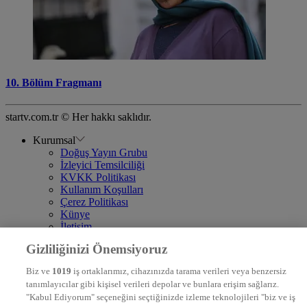
10. Bölüm Fragmanı
startv.com.tr © Her hakkı saklıdır.
Kurumsal
Doğuş Yayın Grubu
İzleyici Temsilciliği
KVKK Politikası
Kullanım Koşulları
Çerez Politikası
Künye
İletişim
Frekans
Gizliliğinizi Önemsiyoruz
DYG Televizyonlar
NTV
Biz ve
1019
iş ortaklarımız, cihazınızda tarama verileri veya benzersiz
STAR
tanımlayıcılar gibi kişisel verileri depolar ve bunlara erişim sağlarız.
EURO STAR
"Kabul Ediyorum" seçeneğini seçtiğinizde izleme teknolojileri "biz ve iş
KRAL POP TV