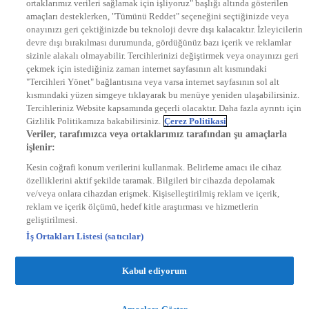
ortaklarımız verileri sağlamak için işliyoruz" başlığı altında gösterilen
DYG Radyolar
amaçları desteklerken, "Tümünü Reddet" seçeneğini seçtiğinizde veya
NTV RADYO
onayınızı geri çektiğinizde bu teknoloji devre dışı kalacaktır. İzleyicilerin
KRAL FM
KRAL POP
devre dışı bırakılması durumunda, gördüğünüz bazı içerik ve reklamlar
EKSEN
sizinle alakalı olmayabilir. Tercihlerinizi değiştirmek veya onayınızı geri
VOYAGE
çekmek için istediğiniz zaman internet sayfasının alt kısmındaki
DYG Dijital
"Tercihleri Yönet" bağlantısına veya varsa internet sayfasının sol alt
ntv.com.tr
kısmındaki yüzen simgeye tıklayarak bu menüye yeniden ulaşabilirsiniz.
ntvspor.net
Tercihleriniz Website kapsamında geçerli olacaktır. Daha fazla ayrıntı için
secim.ntv.com.tr
Gizlilik Politikamıza bakabilirsiniz.
Çerez Politikasi
startv.com.tr
Veriler, tarafımızca veya ortaklarımız tarafından şu amaçlarla
kralmuzik.com.tr
işlenir:
puhutv.com
Kesin coğrafi konum verilerini kullanmak. Belirleme amacı ile cihaz
özelliklerini aktif şekilde taramak. Bilgileri bir cihazda depolamak
ve/veya onlara cihazdan erişmek. Kişiselleştirilmiş reklam ve içerik,
reklam ve içerik ölçümü, hedef kitle araştırması ve hizmetlerin
geliştirilmesi.
İş Ortakları Listesi (satıcılar)
Kabul ediyorum