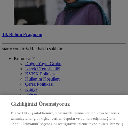
10. Bölüm Fragmanı
startv.com.tr © Her hakkı saklıdır.
Kurumsal
Doğuş Yayın Grubu
İzleyici Temsilciliği
KVKK Politikası
Kullanım Koşulları
Çerez Politikası
Künye
İletişim
Frekans
Gizliliğinizi Önemsiyoruz
DYG Televizyonlar
NTV
Biz ve
1017
iş ortaklarımız, cihazınızda tarama verileri veya benzersiz
STAR
tanımlayıcılar gibi kişisel verileri depolar ve bunlara erişim sağlarız.
EURO STAR
"Kabul Ediyorum" seçeneğini seçtiğinizde izleme teknolojileri "biz ve iş
KRAL POP TV