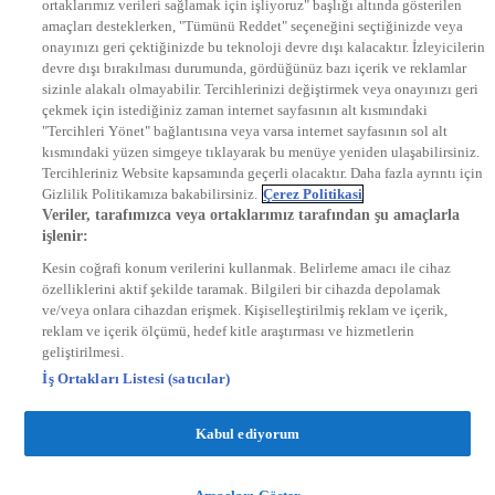
ortaklarımız verileri sağlamak için işliyoruz" başlığı altında gösterilen
DYG Radyolar
amaçları desteklerken, "Tümünü Reddet" seçeneğini seçtiğinizde veya
NTV RADYO
onayınızı geri çektiğinizde bu teknoloji devre dışı kalacaktır. İzleyicilerin
KRAL FM
KRAL POP
devre dışı bırakılması durumunda, gördüğünüz bazı içerik ve reklamlar
EKSEN
sizinle alakalı olmayabilir. Tercihlerinizi değiştirmek veya onayınızı geri
VOYAGE
çekmek için istediğiniz zaman internet sayfasının alt kısmındaki
DYG Dijital
"Tercihleri Yönet" bağlantısına veya varsa internet sayfasının sol alt
ntv.com.tr
kısmındaki yüzen simgeye tıklayarak bu menüye yeniden ulaşabilirsiniz.
ntvspor.net
Tercihleriniz Website kapsamında geçerli olacaktır. Daha fazla ayrıntı için
secim.ntv.com.tr
Gizlilik Politikamıza bakabilirsiniz.
Çerez Politikasi
startv.com.tr
Veriler, tarafımızca veya ortaklarımız tarafından şu amaçlarla
kralmuzik.com.tr
işlenir:
puhutv.com
Kesin coğrafi konum verilerini kullanmak. Belirleme amacı ile cihaz
özelliklerini aktif şekilde taramak. Bilgileri bir cihazda depolamak
ve/veya onlara cihazdan erişmek. Kişiselleştirilmiş reklam ve içerik,
reklam ve içerik ölçümü, hedef kitle araştırması ve hizmetlerin
geliştirilmesi.
İş Ortakları Listesi (satıcılar)
Kabul ediyorum