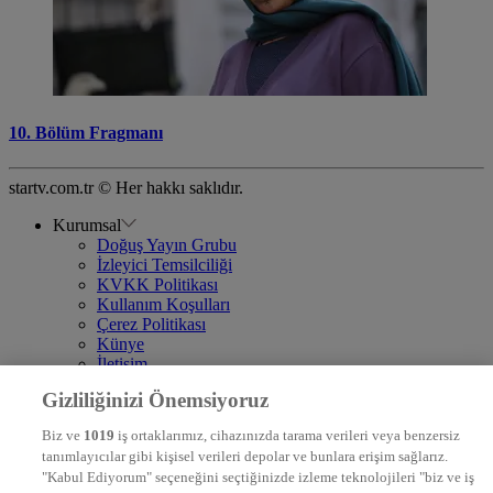
10. Bölüm Fragmanı
startv.com.tr © Her hakkı saklıdır.
Kurumsal
Doğuş Yayın Grubu
İzleyici Temsilciliği
KVKK Politikası
Kullanım Koşulları
Çerez Politikası
Künye
İletişim
Frekans
Gizliliğinizi Önemsiyoruz
DYG Televizyonlar
NTV
Biz ve
1019
iş ortaklarımız, cihazınızda tarama verileri veya benzersiz
STAR
tanımlayıcılar gibi kişisel verileri depolar ve bunlara erişim sağlarız.
EURO STAR
"Kabul Ediyorum" seçeneğini seçtiğinizde izleme teknolojileri "biz ve iş
KRAL POP TV