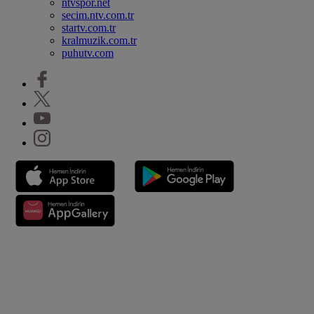
ntvspor.net
secim.ntv.com.tr
startv.com.tr
kralmuzik.com.tr
puhutv.com