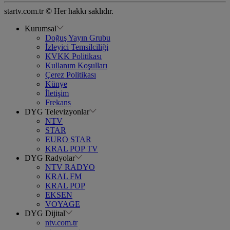
startv.com.tr © Her hakkı saklıdır.
Kurumsal
Doğuş Yayın Grubu
İzleyici Temsilciliği
KVKK Politikası
Kullanım Koşulları
Çerez Politikası
Künye
İletişim
Frekans
DYG Televizyonlar
NTV
STAR
EURO STAR
KRAL POP TV
DYG Radyolar
NTV RADYO
KRAL FM
KRAL POP
EKSEN
VOYAGE
DYG Dijital
ntv.com.tr