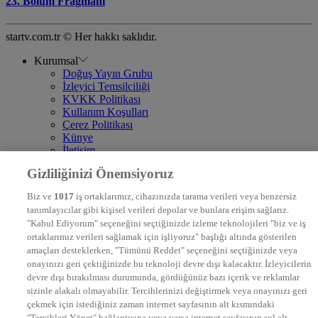
23. Bölüm Fragmanı
startv.com.tr © Her hakkı saklıdır.
Kurumsal
Doğuş Yayın Grubu
İzleyici Temsilciliği
KVKK Politikası
Kullanım Koşulları
Çerez Politikası
Künye
İletişim
Frekans
Gizliliğinizi Önemsiyoruz
DYG Televizyonlar
NTV
Biz ve
1017
iş ortaklarımız, cihazınızda tarama verileri veya benzersiz
STAR
tanımlayıcılar gibi kişisel verileri depolar ve bunlara erişim sağlarız.
EURO STAR
"Kabul Ediyorum" seçeneğini seçtiğinizde izleme teknolojileri "biz ve iş
KRAL POP TV
ortaklarımız verileri sağlamak için işliyoruz" başlığı altında gösterilen
DYG Radyolar
amaçları desteklerken, "Tümünü Reddet" seçeneğini seçtiğinizde veya
NTV RADYO
onayınızı geri çektiğinizde bu teknoloji devre dışı kalacaktır. İzleyicilerin
KRAL FM
KRAL POP
devre dışı bırakılması durumunda, gördüğünüz bazı içerik ve reklamlar
EKSEN
sizinle alakalı olmayabilir. Tercihlerinizi değiştirmek veya onayınızı geri
VOYAGE
çekmek için istediğiniz zaman internet sayfasının alt kısmındaki
DYG Dijital
"Tercihleri Yönet" bağlantısına veya varsa internet sayfasının sol alt