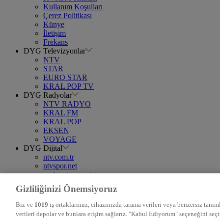
Kullanım Koşulları
Çerez Politikası
Künye
İletişim
Frekans
DYG Televizyonlar
NTV
STAR
EURO STAR
KRAL POP TV
DYG Radyolar
NTV RADYO
KRAL FM
KRAL POP
EKSEN
VOYAGE
DYG Dijital
ntv.com.tr
ntvspor.net
secim.ntv.com.tr
startv.com.tr
Gizliliğinizi Önemsiyoruz
kralmuzik.com.tr
puhutv.com
Biz ve
1019
iş ortaklarımız, cihazınızda tarama verileri veya benzersiz tanıml
verileri depolar ve bunlara erişim sağlarız. "Kabul Ediyorum" seçeneğini seç