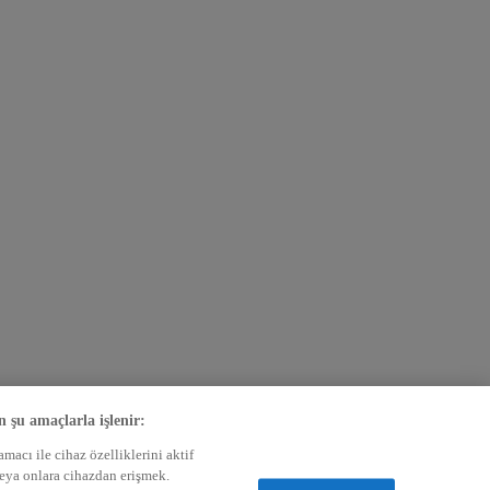
n şu amaçlarla işlenir:
acı ile cihaz özelliklerini aktif
veya onlara cihazdan erişmek.