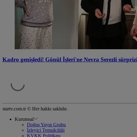
Kadro genişledi! Gönül İşleri'ne Nevra Serezli sürprizi
startv.com.tr © Her hakkı saklıdır.
Kurumsal
Doğuş Yayın Grubu
İzleyici Temsilciliği
KVKK Politikası