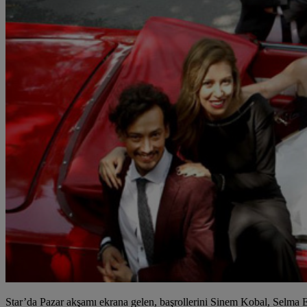
Star’da Pazar akşamı ekrana gelen, başrollerini Sinem Kobal, Selma E