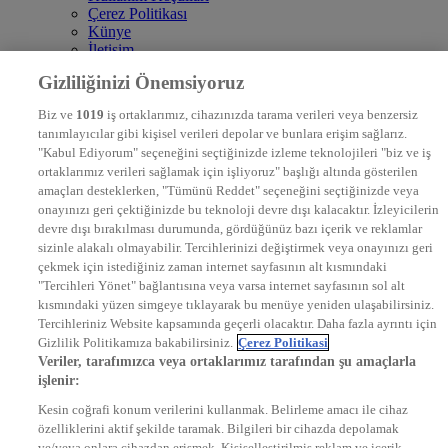
Çerez Politikası
Künye
İletişim
Frekans
Gizliliğinizi Önemsiyoruz
DYG Televizyonlar
NTV
Biz ve
1019
iş ortaklarımız, cihazınızda tarama verileri veya benzersiz
STAR
tanımlayıcılar gibi kişisel verileri depolar ve bunlara erişim sağlarız.
EURO STAR
"Kabul Ediyorum" seçeneğini seçtiğinizde izleme teknolojileri "biz ve iş
KRAL POP TV
ortaklarımız verileri sağlamak için işliyoruz" başlığı altında gösterilen
DYG Radyolar
amaçları desteklerken, "Tümünü Reddet" seçeneğini seçtiğinizde veya
NTV RADYO
onayınızı geri çektiğinizde bu teknoloji devre dışı kalacaktır. İzleyicilerin
KRAL FM
KRAL POP
devre dışı bırakılması durumunda, gördüğünüz bazı içerik ve reklamlar
EKSEN
sizinle alakalı olmayabilir. Tercihlerinizi değiştirmek veya onayınızı geri
VOYAGE
çekmek için istediğiniz zaman internet sayfasının alt kısmındaki
DYG Dijital
"Tercihleri Yönet" bağlantısına veya varsa internet sayfasının sol alt
ntv.com.tr
kısmındaki yüzen simgeye tıklayarak bu menüye yeniden ulaşabilirsiniz.
ntvspor.net
Tercihleriniz Website kapsamında geçerli olacaktır. Daha fazla ayrıntı için
secim.ntv.com.tr
Gizlilik Politikamıza bakabilirsiniz.
Çerez Politikasi
startv.com.tr
Veriler, tarafımızca veya ortaklarımız tarafından şu amaçlarla
kralmuzik.com.tr
işlenir:
puhutv.com
Kesin coğrafi konum verilerini kullanmak. Belirleme amacı ile cihaz
özelliklerini aktif şekilde taramak. Bilgileri bir cihazda depolamak
ve/veya onlara cihazdan erişmek. Kişiselleştirilmiş reklam ve içerik,