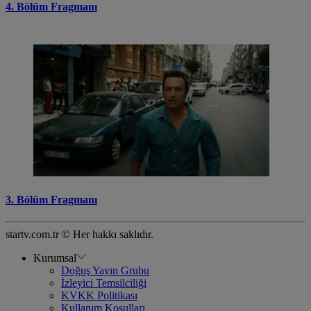
4. Bölüm Fragmanı
3. Bölüm Fragmanı
startv.com.tr © Her hakkı saklıdır.
Kurumsal
Doğuş Yayın Grubu
İzleyici Temsilciliği
KVKK Politikası
Kullanım Koşulları