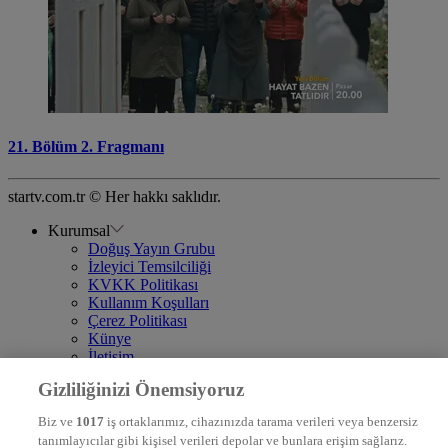
21. Bölüm 2. Fragmanı
startv.com.tr © Her hakkı saklıdır.
Kurumsal
Doğuş Yayın Grubu
İzleyici Temsilciliği
KVKK Politikası
Kullanım Koşulları
Çerez Politikası
Künye
İletişim
Frekans
Gizliliğinizi Önemsiyoruz
DYG Televizyonlar
NTV
Biz ve
1017
iş ortaklarımız, cihazınızda tarama verileri veya benzersiz
STAR
tanımlayıcılar gibi kişisel verileri depolar ve bunlara erişim sağlarız.
EURO STAR