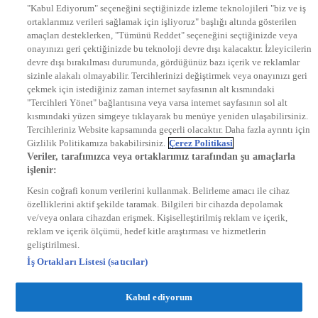
"Kabul Ediyorum" seçeneğini seçtiğinizde izleme teknolojileri "biz ve iş
KRAL POP TV
ortaklarımız verileri sağlamak için işliyoruz" başlığı altında gösterilen
DYG Radyolar
amaçları desteklerken, "Tümünü Reddet" seçeneğini seçtiğinizde veya
NTV RADYO
onayınızı geri çektiğinizde bu teknoloji devre dışı kalacaktır. İzleyicilerin
KRAL FM
KRAL POP
devre dışı bırakılması durumunda, gördüğünüz bazı içerik ve reklamlar
EKSEN
sizinle alakalı olmayabilir. Tercihlerinizi değiştirmek veya onayınızı geri
VOYAGE
çekmek için istediğiniz zaman internet sayfasının alt kısmındaki
DYG Dijital
"Tercihleri Yönet" bağlantısına veya varsa internet sayfasının sol alt
ntv.com.tr
kısmındaki yüzen simgeye tıklayarak bu menüye yeniden ulaşabilirsiniz.
ntvspor.net
Tercihleriniz Website kapsamında geçerli olacaktır. Daha fazla ayrıntı için
secim.ntv.com.tr
Gizlilik Politikamıza bakabilirsiniz.
Çerez Politikasi
startv.com.tr
Veriler, tarafımızca veya ortaklarımız tarafından şu amaçlarla
kralmuzik.com.tr
işlenir:
puhutv.com
Kesin coğrafi konum verilerini kullanmak. Belirleme amacı ile cihaz
özelliklerini aktif şekilde taramak. Bilgileri bir cihazda depolamak
ve/veya onlara cihazdan erişmek. Kişiselleştirilmiş reklam ve içerik,
reklam ve içerik ölçümü, hedef kitle araştırması ve hizmetlerin
geliştirilmesi.
İş Ortakları Listesi (satıcılar)
Kabul ediyorum