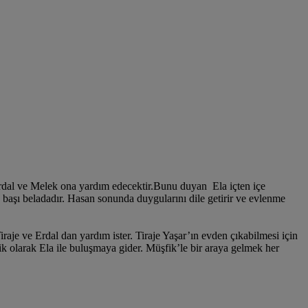
 Erdal ve Melek ona yardım edecektir.Bunu duyan Ela içten içe
şı beladadır. Hasan sonunda duygularını dile getirir ve evlenme
aje ve Erdal dan yardım ister. Tiraje Yaşar’ın evden çıkabilmesi için
ik olarak Ela ile buluşmaya gider. Müşfik’le bir araya gelmek her