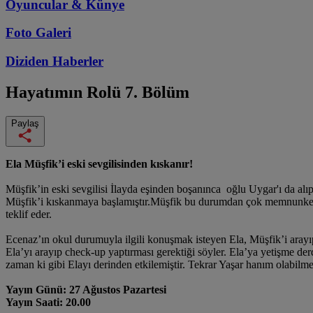
Oyuncular & Künye
Foto Galeri
Diziden
Haberler
Hayatımın Rolü
7. Bölüm
Paylaş
Ela Müşfik’i eski sevgilisinden kıskanır!
Müşfik’in eski sevgilisi İlayda eşinden boşanınca oğlu Uygar'ı da alı
Müşfik’i kıskanmaya başlamıştır.Müşfik bu durumdan çok memnunken b
teklif eder.
Ecenaz’ın okul durumuyla ilgili konuşmak isteyen Ela, Müşfik’i arayıp
Ela’yı arayıp check-up yaptırması gerektiği söyler. Ela’ya yetişme der
zaman ki gibi Elayı derinden etkilemiştir. Tekrar Yaşar hanım olabilme
Yayın Günü: 27 Ağustos Pazartesi
Yayın Saati: 20.00