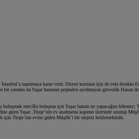
p İstanbul’a taşınmaya karar verir. Düzen kurması için de eski dostları
ir yandan da Yaşar hanımın peşinden ayrılmayan güvenlik Hasan ile ba
 buluşmak ister.Bu buluşma için Yaşar hanım ne yapacağını bilemez; Tir
dine giren Yaşar ,Tiraje’nin ev anahtarını kapının üzerinde unutup Müşf
k için Tiraje’nin evine giden Müşfik’i bir sürpriz beklemektedir.