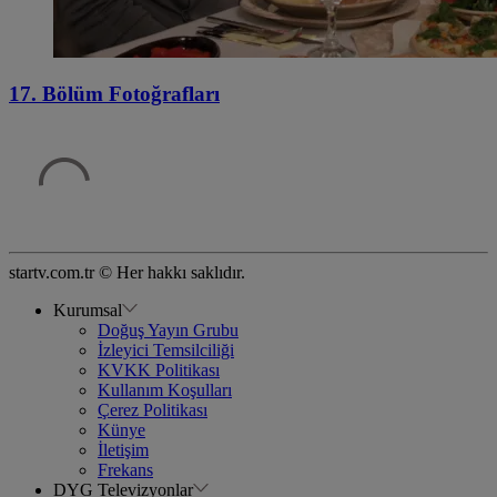
17. Bölüm Fotoğrafları
startv.com.tr © Her hakkı saklıdır.
Kurumsal
Doğuş Yayın Grubu
İzleyici Temsilciliği
KVKK Politikası
Kullanım Koşulları
Çerez Politikası
Künye
İletişim
Frekans
DYG Televizyonlar