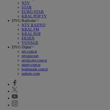
NTV
STAR
EURO STAR
KRAL POP TV
DYG Radyolar
NTV RADYO
KRAL FM
KRAL POP
EKSEN
VOYAGE
DYG Dijital
ntv.com.tr
ntvspor.net
secim.ntv.com.tr
startv.com.tr
kralmuzik.com.tr
puhutv.com