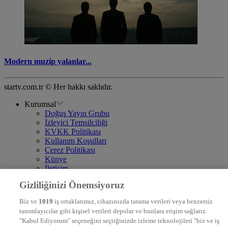
Modern muzip yalanlar...
startv.com.tr © Her hakkı saklıdır.
Kurumsal
Doğuş Yayın Grubu
İzleyici Temsilciliği
KVKK Politikası
Kullanım Koşulları
Çerez Politikası
Künye
İletişim
Frekans
Gizliliğinizi Önemsiyoruz
DYG Televizyonlar
NTV
Biz ve
1019
iş ortaklarımız, cihazınızda tarama verileri veya benzersiz
STAR
tanımlayıcılar gibi kişisel verileri depolar ve bunlara erişim sağlarız.
EURO STAR
"Kabul Ediyorum" seçeneğini seçtiğinizde izleme teknolojileri "biz ve iş
KRAL POP TV