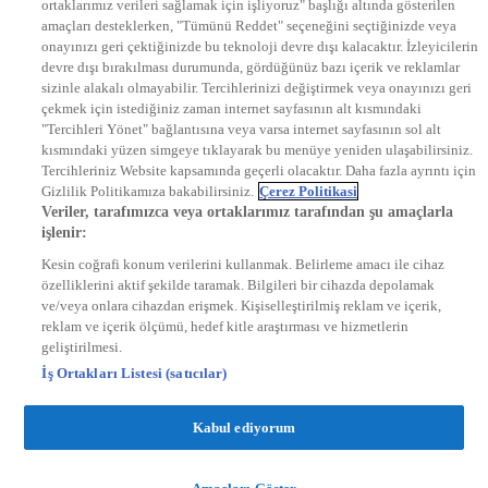
ortaklarımız verileri sağlamak için işliyoruz" başlığı altında gösterilen
DYG Radyolar
amaçları desteklerken, "Tümünü Reddet" seçeneğini seçtiğinizde veya
NTV RADYO
onayınızı geri çektiğinizde bu teknoloji devre dışı kalacaktır. İzleyicilerin
KRAL FM
KRAL POP
devre dışı bırakılması durumunda, gördüğünüz bazı içerik ve reklamlar
EKSEN
sizinle alakalı olmayabilir. Tercihlerinizi değiştirmek veya onayınızı geri
VOYAGE
çekmek için istediğiniz zaman internet sayfasının alt kısmındaki
DYG Dijital
"Tercihleri Yönet" bağlantısına veya varsa internet sayfasının sol alt
ntv.com.tr
kısmındaki yüzen simgeye tıklayarak bu menüye yeniden ulaşabilirsiniz.
ntvspor.net
Tercihleriniz Website kapsamında geçerli olacaktır. Daha fazla ayrıntı için
secim.ntv.com.tr
Gizlilik Politikamıza bakabilirsiniz.
Çerez Politikasi
startv.com.tr
Veriler, tarafımızca veya ortaklarımız tarafından şu amaçlarla
kralmuzik.com.tr
işlenir:
puhutv.com
Kesin coğrafi konum verilerini kullanmak. Belirleme amacı ile cihaz
özelliklerini aktif şekilde taramak. Bilgileri bir cihazda depolamak
ve/veya onlara cihazdan erişmek. Kişiselleştirilmiş reklam ve içerik,
reklam ve içerik ölçümü, hedef kitle araştırması ve hizmetlerin
geliştirilmesi.
İş Ortakları Listesi (satıcılar)
Kabul ediyorum