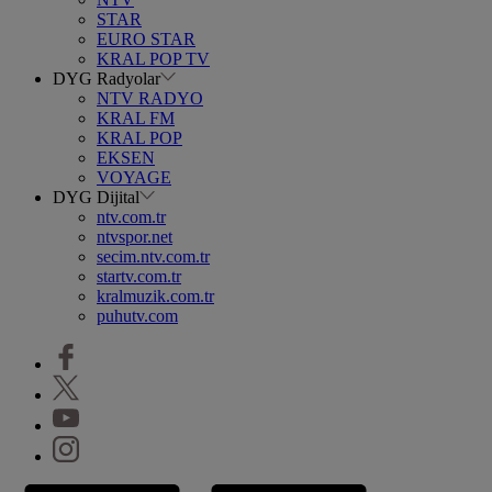
STAR
EURO STAR
KRAL POP TV
DYG Radyolar
NTV RADYO
KRAL FM
KRAL POP
EKSEN
VOYAGE
DYG Dijital
ntv.com.tr
ntvspor.net
secim.ntv.com.tr
startv.com.tr
kralmuzik.com.tr
puhutv.com